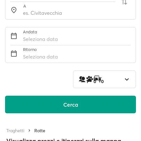
A
Andata
Seleziona data
Ritorno
Seleziona data
1
0
0
Cerca
Traghetti
Rotte
Visualizza prezzi e itinerari sulla mappa