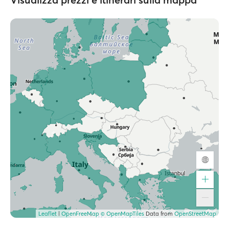
Leaflet
|
OpenFreeMap
© OpenMapTiles
Data from
OpenStreetMap