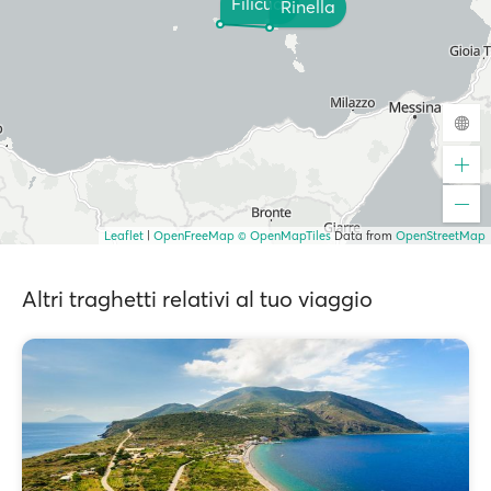
Filicudi
Rinella
Leaflet
|
OpenFreeMap
© OpenMapTiles
Data from
OpenStreetMap
Altri traghetti relativi al tuo viaggio