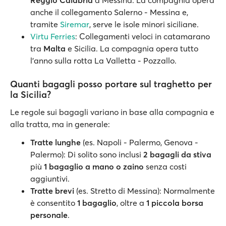
Reggio Calabria
a Messina. La compagnia opera
anche il collegamento Salerno - Messina e,
tramite
Siremar
, serve le isole minori siciliane.
Virtu Ferries
: Collegamenti veloci in catamarano
tra
Malta
e Sicilia. La compagnia opera tutto
l’anno sulla rotta La Valletta - Pozzallo.
Quanti bagagli posso portare sul traghetto per
la Sicilia?
Le regole sui bagagli variano in base alla compagnia e
alla tratta, ma in generale:
Tratte lunghe
(es. Napoli - Palermo, Genova -
Palermo): Di solito sono inclusi
2 bagagli da stiva
più
1 bagaglio a mano o zaino
senza costi
aggiuntivi.
Tratte brevi
(es. Stretto di Messina): Normalmente
è consentito
1 bagaglio
, oltre a
1 piccola borsa
personale
.