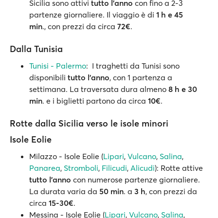
Sicilia sono attivi
tutto l'anno
con fino a 2-3
partenze giornaliere. Il viaggio è di
1 h e 45
min
., con prezzi da circa
72€
.
Dalla Tunisia
Tunisi - Palermo
: I traghetti da Tunisi sono
disponibili
tutto l’anno
, con 1 partenza a
settimana. La traversata dura almeno
8 h e 30
min
. e i biglietti partono da circa
10€
.
Rotte dalla Sicilia verso le isole minori
Isole Eolie
Milazzo - Isole Eolie (
Lipari
,
Vulcano
,
Salina
,
Panarea
,
Stromboli
,
Filicudi
,
Alicudi
): Rotte attive
tutto l'anno
con numerose partenze giornaliere.
La durata varia da
50 min
. a
3 h
, con prezzi da
circa
15-30€
.
Messina - Isole Eolie (
Lipari
,
Vulcano
,
Salina
,