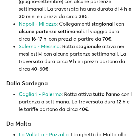
(giugno-settembre) con alcune partenze
settimanali. La traversata ha una durata di
4 h e
30 min
. e i prezzi da circa
38€
.
Napoli - Milazzo
: Collegamenti
stagionali
con
alcune partenze settimanali
. Il viaggio dura
circa
16-17 h
, con prezzi a partire da
70€
.
Salerno - Messina
: Rotta
stagionale
attiva nei
mesi estivi con alcune partenze settimanali. La
traversata dura circa
9 h
e i prezzi partono da
circa
40-60€
.
Dalla Sardegna
Cagliari - Palermo
: Rotta attiva
tutto l'anno
con 1
partenza a settimana. La traversata dura
12 h
e
le tariffe partono da circa
40€
.
Da Malta
La Valletta - Pozzallo
: I traghetti da Malta alla