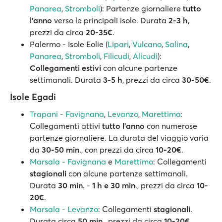
Panarea
,
Stromboli
): Partenze giornaliere
tutto
l’anno
verso le principali isole. Durata
2-3 h
,
prezzi da circa
20-35€
.
Palermo - Isole Eolie (
Lipari
,
Vulcano
,
Salina
,
Panarea
,
Stromboli
,
Filicudi
,
Alicudi
):
Collegamenti estivi
con alcune partenze
settimanali. Durata
3-5 h
, prezzi da circa
30-50€
.
Isole Egadi
Trapani - Favignana
,
Levanzo
,
Marettimo
:
Collegamenti attivi
tutto l'anno
con numerose
partenze giornaliere. La durata del viaggio varia
da
30-50 min
., con prezzi da circa
10-20€
.
Marsala - Favignana
e
Marettimo
: Collegamenti
stagionali
con alcune partenze settimanali.
Durata
30 min
. -
1 h e 30 min
., prezzi da circa
10-
20€
.
Marsala - Levanzo
: Collegamenti
stagionali
.
Durata circa
50 min
., prezzi da circa
10-20€
.