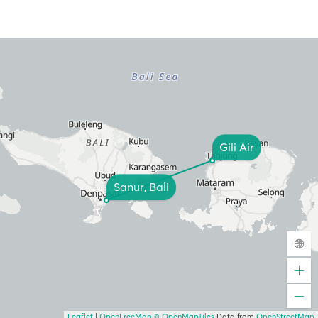
Gili Air
Sanur, Bali
Leaflet
|
OpenFreeMap
© OpenMapTiles
Data from
OpenStreetMap