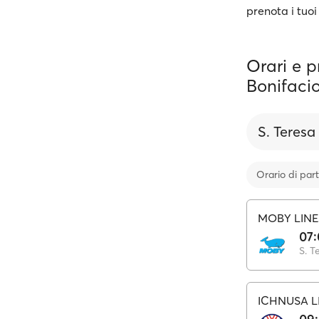
prenota i tuoi
Orari e p
Bonifaci
S. Teresa
Orario di par
MOBY LINE
07
S. T
ICHNUSA L