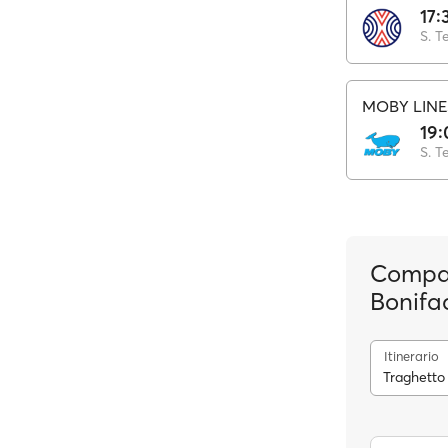
17:
S. T
MOBY LINE
19:
S. T
Compag
Bonifa
Itinerario
Traghetto 