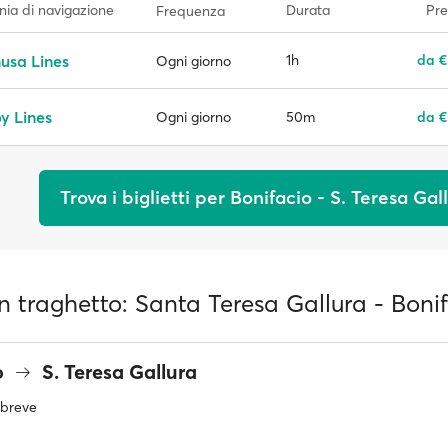
ia di navigazione
Durata
Pre
Frequenza
usa Lines
1h
da €
Ogni giorno
y Lines
50m
da €
Ogni giorno
Trova i biglietti per Bonifacio - S. Teresa Gal
 in traghetto: Santa Teresa Gallura - Boni
o
S. Teresa Gallura
ù breve