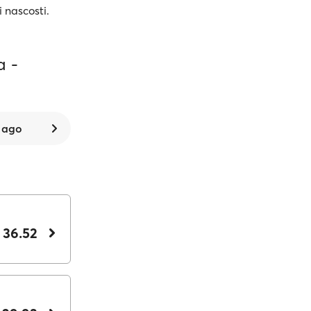
i nascosti.
a -
0 ago
 36.52