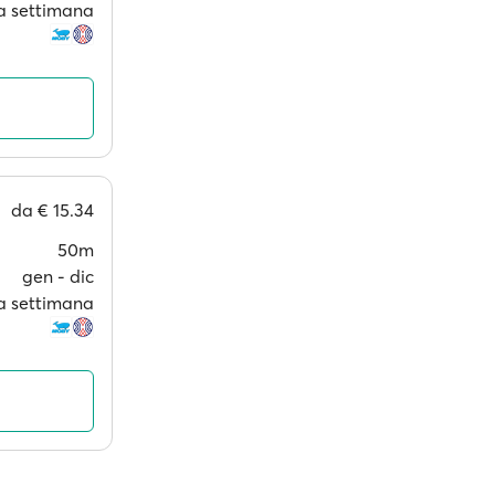
 a settimana
da
€ 15.34
50m
gen ‐ dic
 a settimana