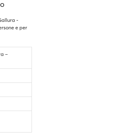
io
Gallura -
persone e per
ra –