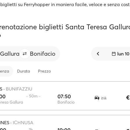
 biglietti su Ferryhopper in maniera facile, veloce e senza cost
renotazione biglietti Santa Teresa Gallur
o
 Gallura
Bonifacio
lun 1
tenza
Durata
Prezzo
S
·
BUNIFAZZIU
:00
07:50
·· 50m ··
€
eresa Gallura
Bonifacio
INES
·
ICHNUSA
·· 1h ··