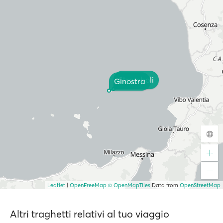
Stromboli
Ginostra
Leaflet
|
OpenFreeMap
© OpenMapTiles
Data from
OpenStreetMap
Altri traghetti relativi al tuo viaggio