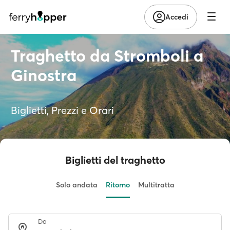
Accedi
Traghetto da Stromboli a
Ginostra
Biglietti, Prezzi e Orari
Biglietti del traghetto
Solo andata
Ritorno
Multitratta
Da