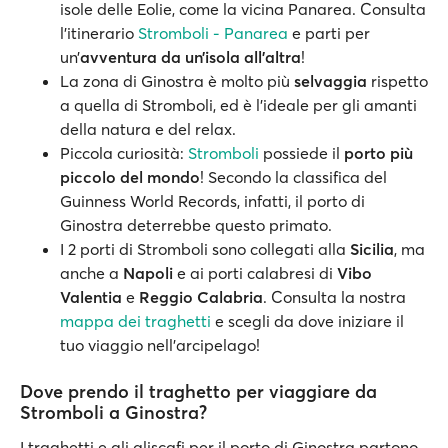
isole delle Eolie, come la vicina Panarea. Consulta
l’itinerario
Stromboli - Panarea
e parti per
un’
avventura da un’isola all’altra
!
La zona di Ginostra è molto più
selvaggia
rispetto
a quella di Stromboli, ed è l'ideale per gli amanti
della natura e del relax.
Piccola curiosità:
Stromboli
possiede il
porto più
piccolo del mondo
! Secondo la classifica del
Guinness World Records, infatti, il porto di
Ginostra deterrebbe questo primato.
I 2 porti di Stromboli sono collegati alla
Sicilia
, ma
anche a
Napoli
e ai porti calabresi di
Vibo
Valentia
e
Reggio Calabria
. Consulta la nostra
mappa dei traghetti
e scegli da dove iniziare il
tuo viaggio nell’arcipelago!
Dove prendo il traghetto per viaggiare da
Stromboli a Ginostra?
I traghetti e gli aliscafi per il porto di Ginostra partono