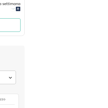
i a settimana
zzo