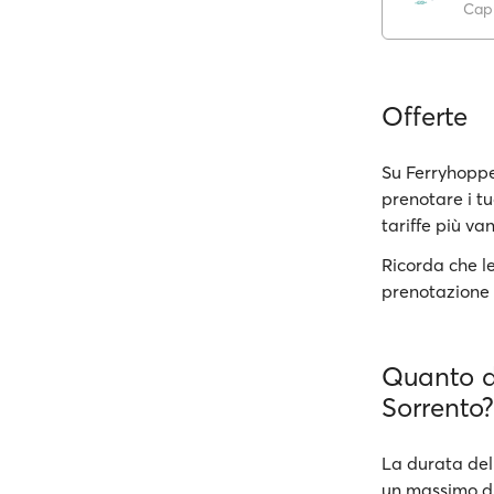
Capr
Offerte
Su Ferryhopper
prenotare i tu
tariffe più va
Ricorda che le
prenotazione 
Quanto du
Sorrento?
La durata del
un massimo di