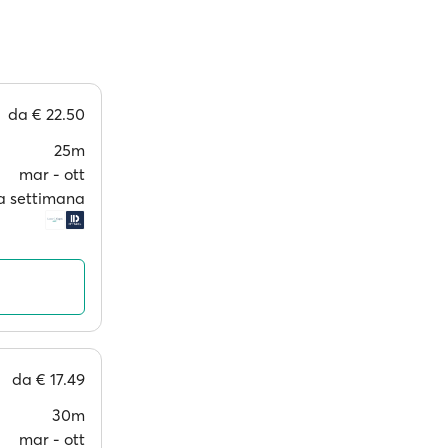
da
€ 22.50
25m
mar ‐ ott
i a settimana
da
€ 17.49
30m
mar ‐ ott