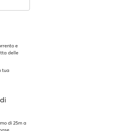
orrento e
tta delle
a tua
di
nimo di 25m a
 base