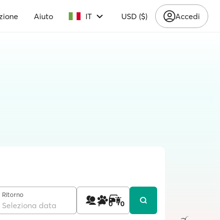
zione
Aiuto
IT
USD ($)
Accedi
Ritorno
1
0
0
Seleziona data