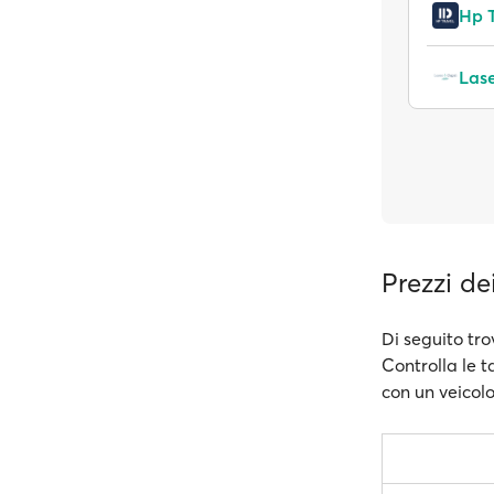
Hp T
Lase
Prezzi de
Di seguito trov
Controlla le t
con un veicolo