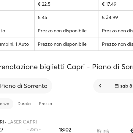
€ 22.5
€ 17.49
€ 45
€ 34.99
uto
Prezzo non disponibile
Prezzo non dis
ambini, 1 Auto
Prezzo non disponibile
Prezzo non dis
renotazione biglietti Capri - Piano di So
Piano di Sorrento
sab 8
tenza
Durata
Prezzo
RI
·
LASER CAPRI
27
18:02
·· 35m ··
€