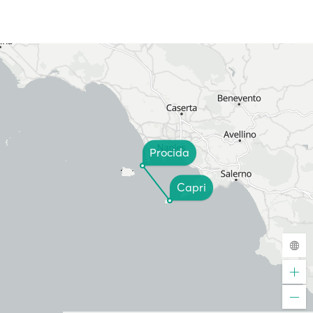
Procida
Capri