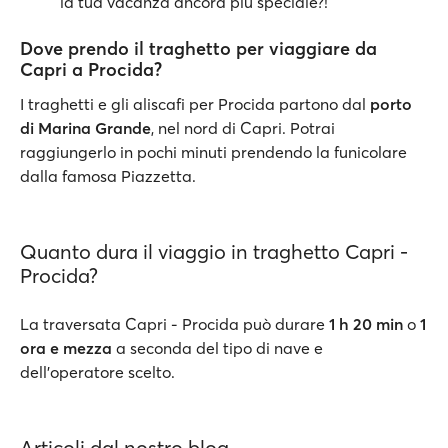
la tua vacanza ancora più speciale?!
Dove prendo il traghetto per viaggiare da
Capri a Procida?
I traghetti e gli aliscafi per Procida partono dal
porto
di Marina Grande
, nel nord di Capri. Potrai
raggiungerlo in pochi minuti prendendo la funicolare
dalla famosa Piazzetta.
Quanto dura il viaggio in traghetto Capri -
Procida?
La traversata Capri - Procida può durare
1 h 20 min
o
1
ora e mezza
a seconda del tipo di nave e
dell’operatore scelto.
Articoli dal nostro blog