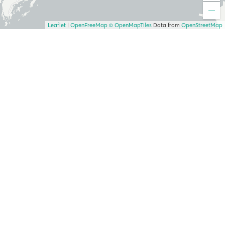
Leaflet
|
OpenFreeMap
© OpenMapTiles
Data from
OpenStreetMap