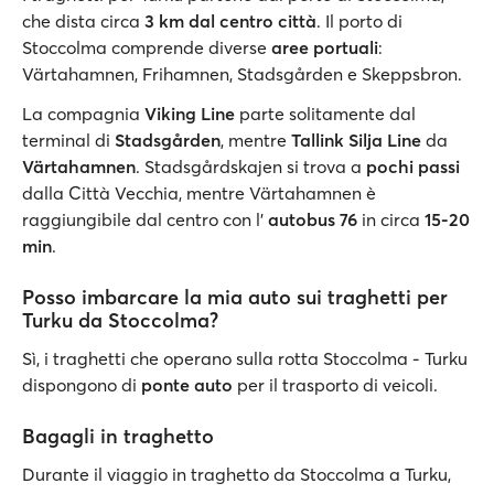
che dista circa
3 km dal centro città
. Il porto di
Stoccolma comprende diverse
aree portuali
:
Värtahamnen, Frihamnen, Stadsgården e Skeppsbron.
La compagnia
Viking Line
parte solitamente dal
terminal di
Stadsgården
, mentre
Tallink Silja Line
da
Värtahamnen
. Stadsgårdskajen si trova a
pochi passi
dalla Città Vecchia, mentre Värtahamnen è
raggiungibile dal centro con l'
autobus 76
in circa
15-20
min
.
Posso imbarcare la mia auto sui traghetti per
Turku da Stoccolma?
Sì, i traghetti che operano sulla rotta Stoccolma - Turku
dispongono di
ponte auto
per il trasporto di veicoli.
Bagagli in traghetto
Durante il viaggio in traghetto da Stoccolma a Turku,