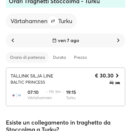
Orari Traghetti Stoccolma - Turku
Värtahamnen
Turku
ven 7 ago
Orario di partenza
Durata
Prezzo
€ 30.30
TALLINK SILJA LINE
BALTIC PRINCESS
07:10
·· 11h 5m ··
19:15
Värtahamnen
Turku
Esiste un collegamento in traghetto da
Stoccolma a Turku?