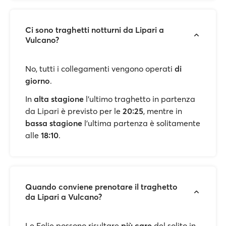
Ci sono traghetti notturni da Lipari a
Vulcano?
No, tutti i collegamenti vengono operati
di
giorno
.
In
alta stagione
l'ultimo traghetto in partenza
da Lipari è previsto per le
20:25
, mentre in
bassa stagione
l'ultima partenza è solitamente
alle
18:10
.
Quando conviene prenotare il traghetto
da Lipari a Vulcano?
Le Eolie possono risultare
più care
del solito in