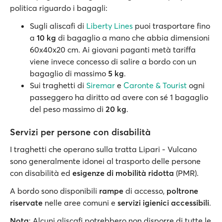
politica riguardo i bagagli:
Sugli aliscafi di
Liberty Lines
puoi trasportare fino
a
10 kg
di bagaglio a mano che abbia dimensioni
60x40x20 cm. Ai giovani paganti metà tariffa
viene invece concesso di salire a bordo con un
bagaglio di massimo
5 kg
.
Sui traghetti di
Siremar
e
Caronte & Tourist
ogni
passeggero ha diritto ad avere con sé 1 bagaglio
del peso massimo di
20 kg
.
Servizi per persone con disabilità
I traghetti che operano sulla tratta Lipari - Vulcano
sono generalmente idonei al trasporto delle persone
con disabilità ed
esigenze di mobilità ridotta
(PMR).
A bordo sono disponibili
rampe
di accesso,
poltrone
riservate
nelle aree comuni e
servizi igienici accessibili
.
Nota
: Alcuni aliscafi potrebbero non disporre di tutte le