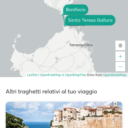
Bonifacio
Santa Teresa Gallura
Leaflet
|
OpenFreeMap
© OpenMapTiles
Data from
OpenStreetMap
Altri traghetti relativi al tuo viaggio