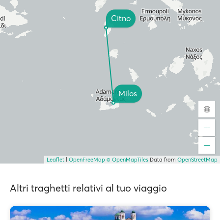
Citno
Milos
Leaflet
|
OpenFreeMap
© OpenMapTiles
Data from
OpenStreetMap
Altri traghetti relativi al tuo viaggio