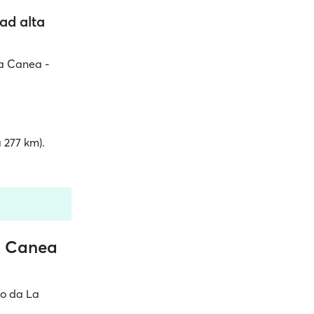
ad alta
La Canea -
a 277 km).
La Canea
to da La