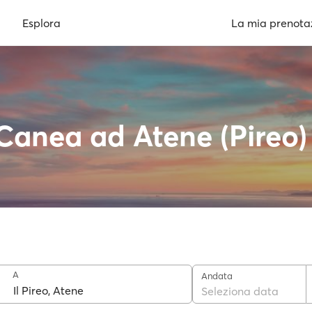
Esplora
La mia prenota
Canea ad Atene (Pireo)
A
Andata
Seleziona data