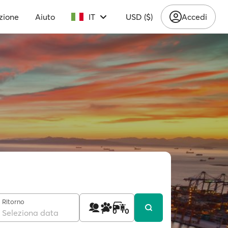
zione
Aiuto
IT
USD ($)
Accedi
Ritorno
1
0
0
Seleziona data