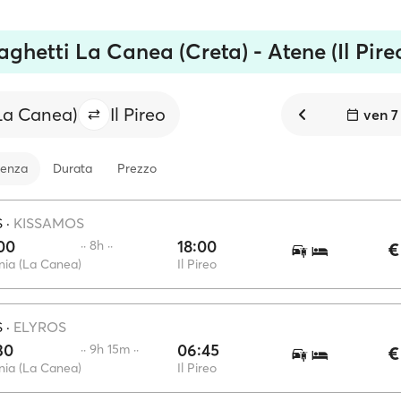
aghetti La Canea (Creta) - Atene (Il Pire
La Canea)
Il Pireo
ven 7
tenza
Durata
Prezzo
S
·
KISSAMOS
00
18:00
·· 8h ··
€
ia (La Canea)
Il Pireo
S
·
ELYROS
30
06:45
·· 9h 15m ··
€
ia (La Canea)
Il Pireo