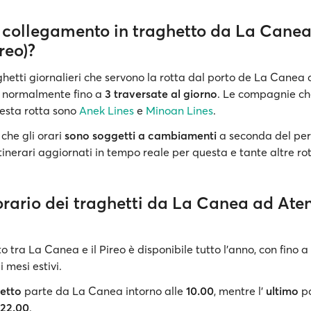
n collegamento in traghetto da La Cane
reo)?
aghetti giornalieri che servono la rotta dal porto de La Canea a
o normalmente fino a
3 traversate al giorno
. Le compagnie che
esta rotta sono
Anek Lines
e
Minoan Lines
.
che gli orari
sono soggetti a cambiamenti
a seconda del per
itinerari aggiornati in tempo reale per questa e tante altre ro
'orario dei traghetti da La Canea ad Ate
o tra La Canea e il Pireo è disponibile tutto l'anno, con fino a
 mesi estivi.
etto
parte da La Canea intorno alle
10.00
, mentre l'
ultimo
pa
22.00
.