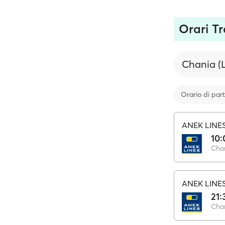
Orari Tr
Chania (
Orario di par
ANEK LINE
10:
Chan
ANEK LINE
21:
Chan