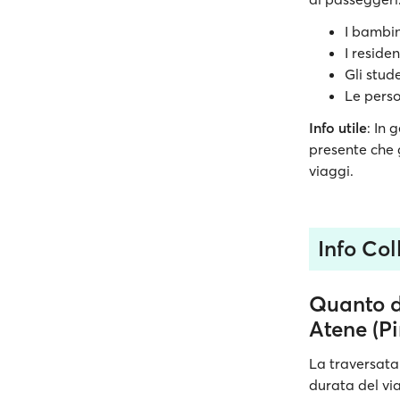
I bambin
I reside
Gli stud
Le perso
Info utile
: In 
presente che 
viaggi.
Info Co
Quanto d
Atene (Pi
La traversata
durata del via