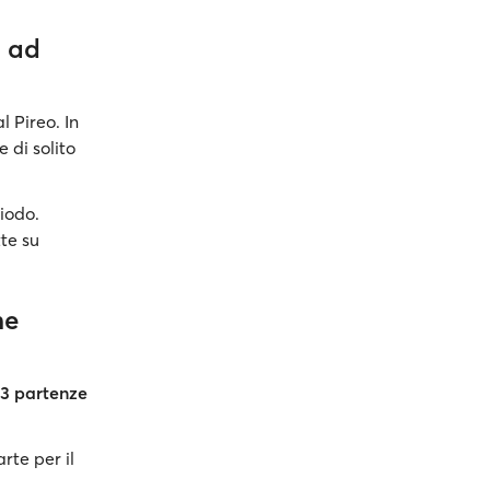
a ad
l Pireo. In
 di solito
iodo.
tte su
ne
3 partenze
rte per il