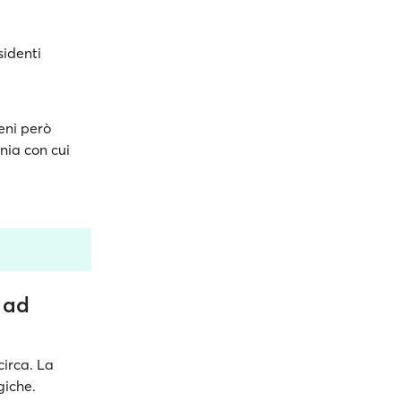
sidenti
ieni però
nia con cui
 ad
circa. La
giche.