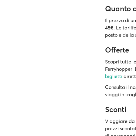
Quanto c
Il prezzo di u
45€
. Le tarif
posto e della 
Offerte
Scopri tutte l
Ferryhopper! D
biglietti
dirett
Consulta il no
viaggi in trag
Sconti
Viaggiare da 
prezzi sconta
di passeggeri