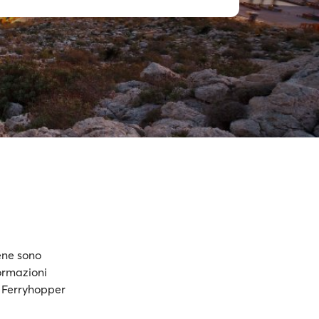
ene sono
formazioni
u Ferryhopper