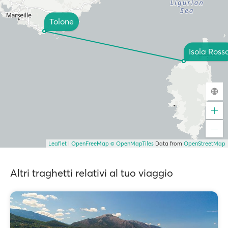
Tolone
Isola Ross
Leaflet
|
OpenFreeMap
© OpenMapTiles
Data from
OpenStreetMap
Altri traghetti relativi al tuo viaggio