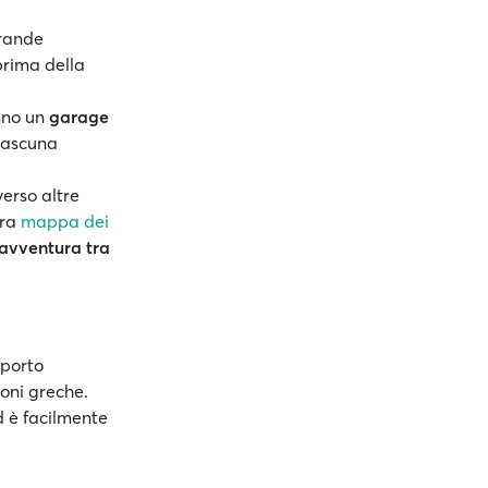
grande
rima della
nno un
garage
ciascuna
erso altre
tra
mappa dei
avventura tra
l porto
ioni greche.
d è facilmente