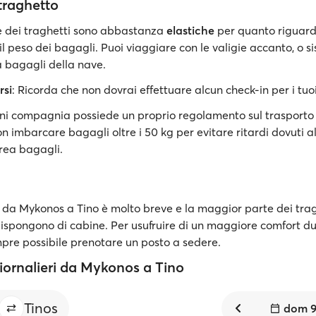
traghetto
 dei traghetti sono abbastanza
elastiche
per quanto riguard
l peso dei bagagli. Puoi viaggiare con le valigie accanto, o si
 bagagli della nave.
rsi
: Ricorda che non dovrai effettuare alcun check-in per i tuo
ni compagnia possiede un proprio regolamento sul trasporto 
on imbarcare bagagli oltre i 50 kg per evitare ritardi dovuti a
area bagagli.
 da Mykonos a Tino è molto breve e la maggior parte dei trag
dispongono di cabine. Per usufruire di un maggiore comfort du
mpre possibile prenotare un posto a sedere.
giornalieri da Mykonos a Tino
Tinos
dom 9