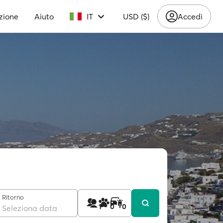
zione
Aiuto
IT
USD ($)
Accedi
Ritorno
1
0
0
Seleziona data