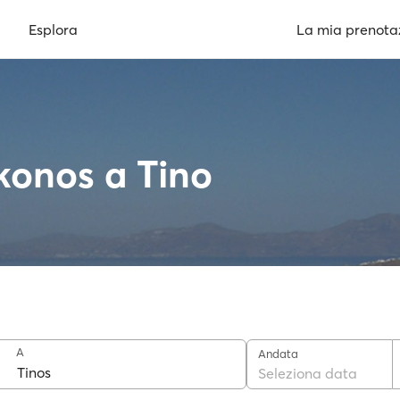
Esplora
La mia prenota
konos a Tino
A
Andata
Seleziona data