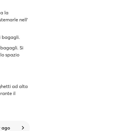
a la
stemarle nell'
i bagagli.
bagagli. Si
llo spazio
hetti ad alta
rante il
 ago