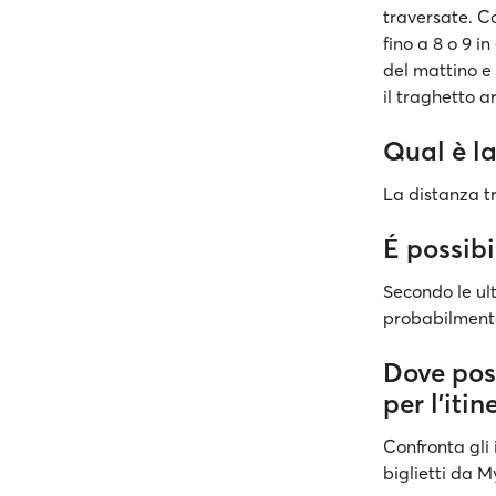
traversate. C
fino a 8 o 9 i
del mattino e 
il traghetto ar
Qual è l
La distanza tr
É possib
Secondo le ult
probabilmente
Dove pos
per l'iti
Confronta gli 
biglietti da 