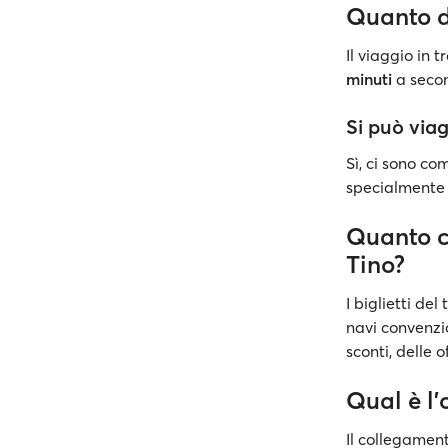
Quanto d
Il viaggio in 
minuti
a secon
Si può viag
Sì, ci sono c
specialmente d
Quanto c
Tino?
I biglietti de
navi convenzi
sconti, delle 
Qual è l'
Il collegamen