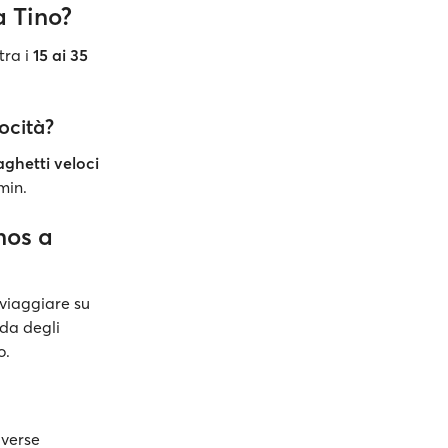
a Tino?
tra i
15 ai 35
ocità?
aghetti veloci
min.
nos a
viaggiare su
nda degli
o.
iverse