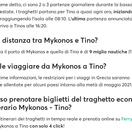
ome detto, ci sono 2 o 3 partenze giornaliere durante la bass
n estate. I traghetti partono per Tino a quasi ogni ora,
iniziand
raggiungendo l'isola alle 08:10. L'
ultima
partenza annunciata 
riva a Tinos alle 16:20.
a distanza tra Mykonos e Tino?
a il porto di Mykonos e quello di Tino è di
9 miglia nautiche
(1
ile viaggiare da Mykonos a Tino?
ime informazioni, le restrizioni per i viaggi in Grecia saranno
 allentate per alcuni paesi intorno alla metà di maggio 2021
so prenotare biglietti del traghetto eco
nerario Mykonos - Tino?
itinerari dei traghetti in tempo reale e prenota online su
Ferr
Mykonos a Tino
con solo 4 click
!