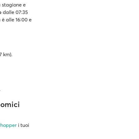
a stagione e
o
dalle 07:35
è alle 16:00 e
7 km).
.
nomici
yhopper
i tuoi