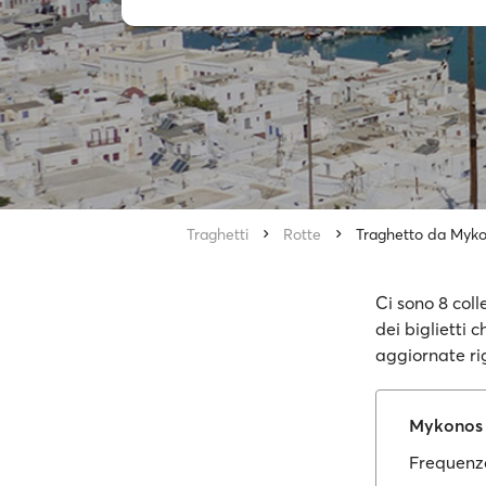
Traghetti
Rotte
Traghetto da Myko
Ci sono 8 coll
dei biglietti 
aggiornate ri
Mykono
Frequenza