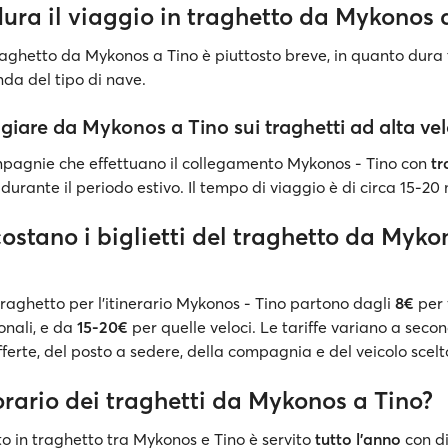
ura il viaggio in traghetto da Mykonos 
traghetto da Mykonos a Tino è piuttosto breve, in quanto dura 
da del tipo di nave.
giare da Mykonos a Tino sui traghetti ad alta vel
ompagnie che effettuano il collegamento Mykonos - Tino con
tr
urante il periodo estivo. Il tempo di viaggio è di circa 15-20 
ostano i biglietti del traghetto da Myko
l traghetto per l'itinerario Mykonos - Tino partono dagli
8€
per 
onali, e da
15-20€
per quelle veloci. Le tariffe variano a seco
offerte, del posto a sedere, della compagnia e del veicolo scelt
orario dei traghetti da Mykonos a Tino?
to in traghetto tra Mykonos e Tino è servito
tutto l'anno
con d