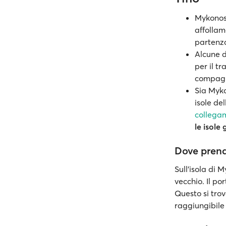
Mykonos 
affollam
partenz
Alcune d
per il tr
compagn
Sia Myko
isole de
collega
le isole
Dove prend
Sull'isola di 
vecchio. Il po
Questo si trov
raggiungibile 