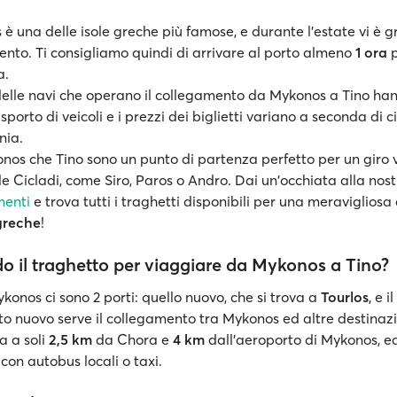
è una delle isole greche più famose, e durante l'estate vi è 
ento. Ti consigliamo quindi di arrivare al porto almeno
1 ora
p
a.
elle navi che operano il collegamento da Mykonos a Tino ha
asporto di veicoli e i prezzi dei biglietti variano a seconda di 
ia.
nos che Tino sono un punto di partenza perfetto per un giro v
lle Cicladi, come Siro, Paros o Andro. Dai un'occhiata alla nos
menti
e trova tutti i traghetti disponibili per una meravigliosa
 greche
!
o il traghetto per viaggiare da Mykonos a Tino?
Mykonos ci sono 2 porti: quello nuovo, che si trova a
Tourlos
, e i
rto nuovo serve il collegamento tra Mykonos ed altre destinaz
a a soli
2,5 km
da Chora e
4 km
dall'aeroporto di Mykonos, e
con autobus locali o taxi.