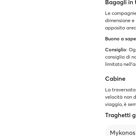
Bagagli in 
Le compagnie
dimensione e i
apposita area
Buono a sape
Consiglio
: Og
consiglia di n
limitato nell'
Cabine
La traversata
velocità non 
viaggio, è se
Traghetti 
Mykonos