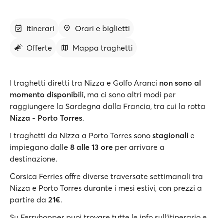
Itinerari
Orari e biglietti
Offerte
Mappa traghetti
I traghetti diretti tra Nizza e Golfo Aranci
non sono al
momento disponibili
, ma ci sono altri modi per
raggiungere la Sardegna dalla Francia, tra cui la rotta
Nizza - Porto Torres
.
I traghetti da Nizza a Porto Torres sono
stagionali
e
impiegano dalle
8 alle 13 ore
per arrivare a
destinazione.
Corsica Ferries offre diverse traversate settimanali tra
Nizza e Porto Torres durante i mesi estivi, con prezzi a
partire da
21€
.
Su Ferryhopper puoi trovare tutte le info sull'itinerario e