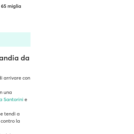
i
65 miglia
 Candia da
di arrivare con
in una
a Santorini
e
Se tendi a
 contro la