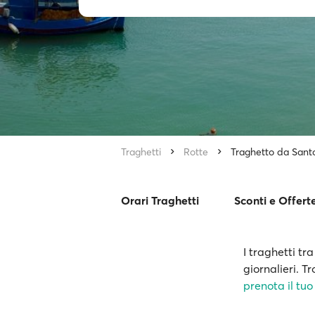
Traghetti
Rotte
Traghetto da Santo
Orari Traghetti
Sconti e Offert
I traghetti tr
giornalieri. Tr
prenota il tuo