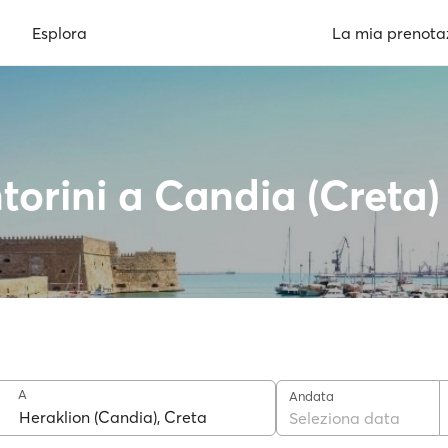
Esplora
La mia prenota
torini a Candia (Creta)
A
Andata
Seleziona data