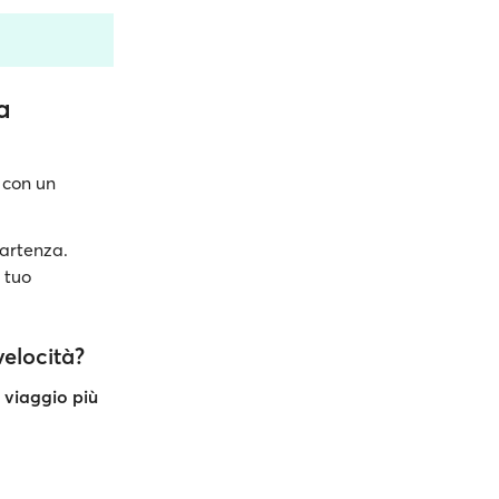
a
e
con un
partenza.
 tuo
velocità?
l
viaggio più