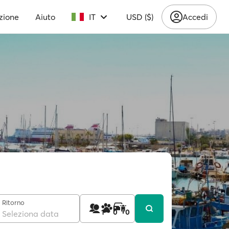
zione
Aiuto
IT
USD ($)
Accedi
Ritorno
1
0
0
Seleziona data