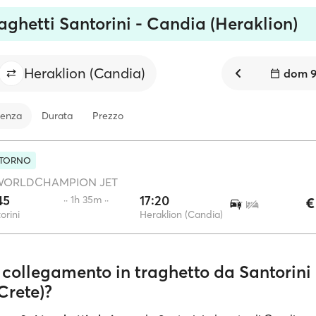
aghetti Santorini - Candia (Heraklion)
Heraklion (Candia)
dom 9
tenza
Durata
Prezzo
ITORNO
WORLDCHAMPION JET
45
17:20
·· 1h 35m ··
€
orini
Heraklion (Candia)
 collegamento in traghetto da Santorini
Crete)?