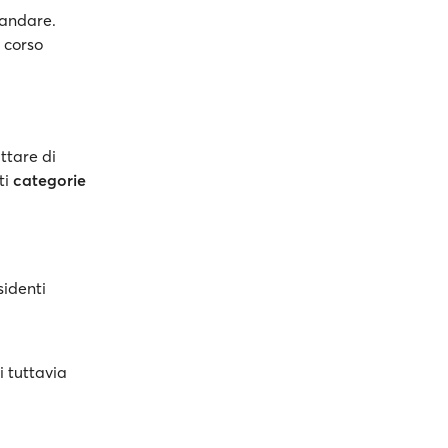
 andare.
n corso
ttare di
ti
categorie
sidenti
ni tuttavia