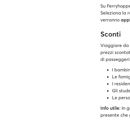
Su Ferryhoppe
Seleziona la r
verranno
app
Sconti
Viaggiare da 
prezzi sconta
di passeggeri
I bambin
Le fami
I reside
Gli stud
Le perso
Info utile
: In 
presente che 