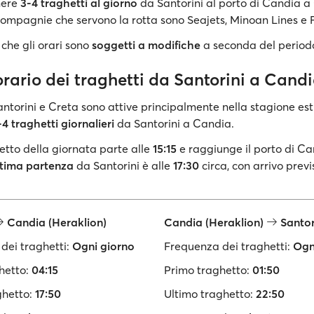
nere
3-4 traghetti al giorno
da Santorini al porto di Candia a 
compagnie che servono la rotta sono Seajets, Minoan Lines e F
che gli orari sono
soggetti a modifiche
a seconda del period
orario dei traghetti da Santorini a Cand
antorini e Creta sono attive principalmente nella stagione est
-4 traghetti giornalieri
da Santorini a Candia.
etto della giornata parte alle
15:15
e raggiunge il porto di Ca
ltima partenza
da Santorini è alle
17:30
circa, con arrivo previ
Candia (Heraklion)
Candia (Heraklion)
Santor
dei traghetti:
Ogni giorno
Frequenza dei traghetti:
Ogn
hetto:
04:15
Primo traghetto:
01:50
ghetto:
17:50
Ultimo traghetto:
22:50