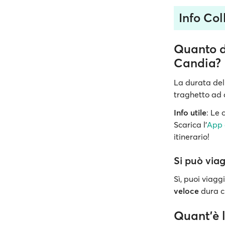
Info Co
Quanto du
Candia?
La durata del
traghetto ad 
Info utile
: Le 
Scarica l’
App 
itinerario!
Si può viag
Sì, puoi viag
veloce
dura c
Quant'è l