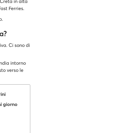
Creta in alta
ast Ferries.
o.
ia?
iva. Ci sono di
ndia intorno
sto verso le
ini
i giorno