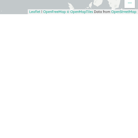
Leaflet
|
OpenFreeMap
© OpenMapTiles
Data from
OpenStreetMap