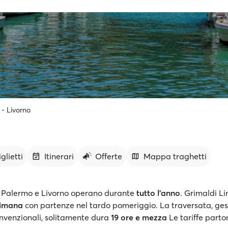
- Livorno
glietti
Itinerari
Offerte
Mappa traghetti
ra Palermo e Livorno operano durante
tutto l’anno
. Grimaldi Li
timana
con partenze nel tardo pomeriggio. La traversata, ges
onvenzionali, solitamente dura
19 ore e mezza
Le tariffe part