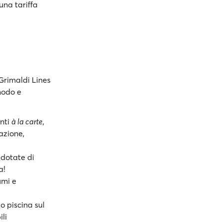
una tariffa
Grimaldi Lines
modo e
anti
à la carte
,
azione,
 dotate di
a!
umi e
o piscina sul
li