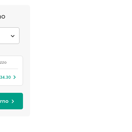
no
zzo
 34.30
orno