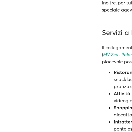
Inoltre, per tut
speciale agev
Servizi a
Il collegamen
(
MV Zeus Pala
piacevole poss
Ristoran
snack ba
pranzo 
Attività
videogio
Shoppi
giocattol
Intratt
ponte es