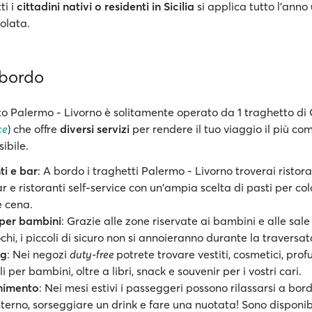
ti i
cittadini nativi o residenti
in Sicilia
si applica tutto l’anno 
olata.
 bordo
to Palermo - Livorno è solitamente operato da 1 traghetto di 
ce
) che offre
diversi servizi
per rendere il tuo viaggio il più co
ibile.
ti e bar
: A bordo i traghetti Palermo - Livorno troverai ristor
r e ristoranti self-service con un'ampia scelta di pasti per col
e cena.
 per bambini
: Grazie alle zone riservate ai bambini e alle sale
chi, i piccoli di sicuro non si annoieranno durante la traversat
ng
: Nei negozi
duty-free
potrete trovare vestiti, cosmetici, prof
i per bambini, oltre a libri, snack e souvenir per i vostri cari.
enimento
: Nei mesi estivi i passeggeri possono rilassarsi a bord
terno, sorseggiare un drink e fare una nuotata! Sono disponibi