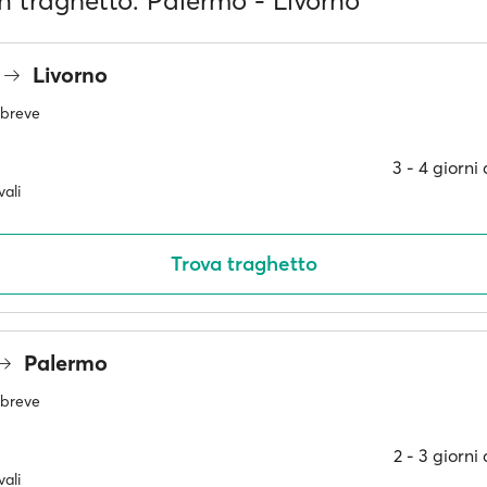
 in traghetto: Palermo - Livorno
Livorno
ù breve
3 ‐ 4 giorni
ali
Trova traghetto
Palermo
ù breve
2 ‐ 3 giorni
ali