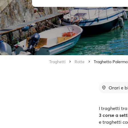
Traghetti
Rotte
Traghetto Palermo 
Orari e bi
I traghetti t
3 corse a set
e traghetti c