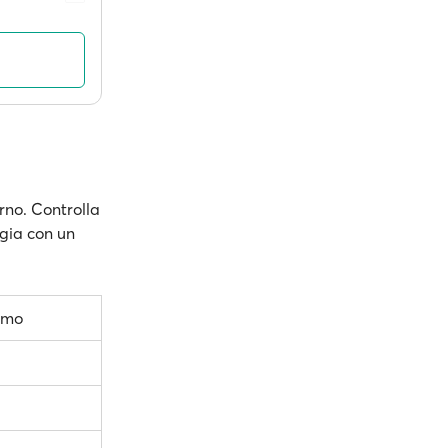
orno. Controlla
ggia con un
rmo