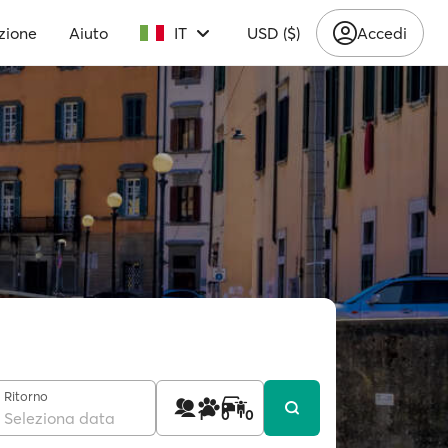
zione
Aiuto
IT
USD ($)
Accedi
Ritorno
1
0
0
Seleziona data