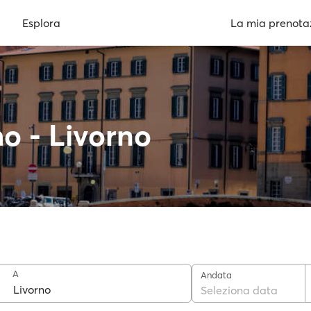
Esplora
La mia prenota
o - Livorno
A
Andata
Seleziona data