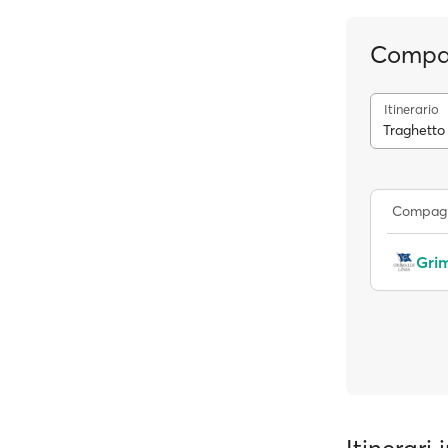
Compag
Itinerario
Traghetto
Compagn
Grim