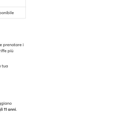
ponibile
 e prenotare i
iffe più
a tua
ggiano
li 11 anni
.