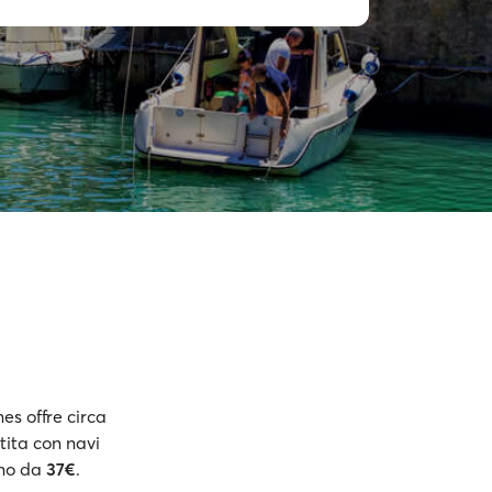
nes offre circa
tita con navi
ono da
37€
.