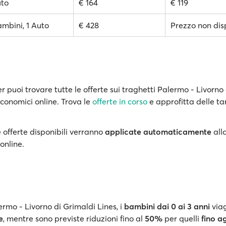
uto
€ 164
€ 119
ambini, 1 Auto
€ 428
Prezzo non dis
 puoi trovare tutte le offerte sui traghetti Palermo - Livorno
 economici online. Trova le
offerte in corso
e approfitta delle tar
 offerte disponibili verranno
applicate automaticamente
all
online.
ermo - Livorno di Grimaldi Lines, i
bambini
dai 0 ai 3 anni
via
e
, mentre sono previste riduzioni fino al
50%
per quelli
fino ag