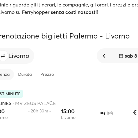
info riguardo gli itinerari, le compagnie, gli orari, i prezzi e pr
 Livorno su Ferryhopper
senza costi nascosti
!
renotazione biglietti Palermo - Livorno
Livorno
sab 8
tenza
Durata
Prezzo
ST MINUTE
LINES
·
MV ZEUS PALACE
30
15:00
·· 20h 30m ··
€
ermo
Livorno