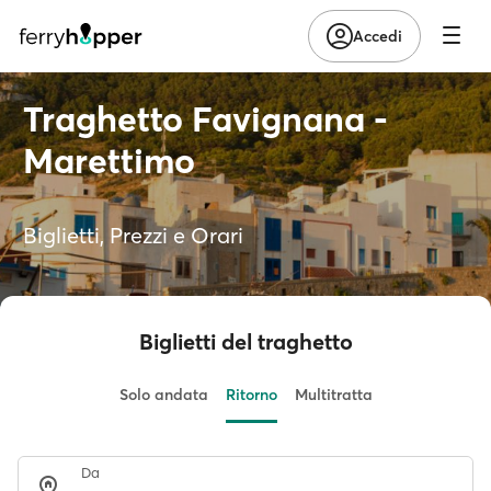
Accedi
Traghetto Favignana -
Marettimo
Biglietti, Prezzi e Orari
Biglietti del traghetto
Solo andata
Ritorno
Multitratta
Da