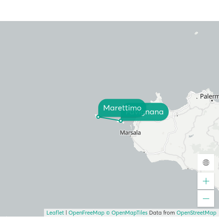
Marettimo
Favignana
Leaflet
|
OpenFreeMap
© OpenMapTiles
Data from
OpenStreetMap