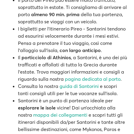
Il porto del Pireo può essere molto trafficato,
soprattutto in estate. Ti consigliamo di arrivare al
porto
almeno 90 min. prima
della tua partenza,
soprattutto se viaggi con un veicolo.
I biglietti per l'itinerario Pireo - Santorini tendono
ad esaurirsi velocemente durante i mesi estivi.
Pensa a prenotare il tuo viaggio, così come
l’alloggio sull’isola,
con largo anticipo
.
Il
porticciolo di Athinios
, a Santorini, è uno dei più
trafficati e affollati di tutta la Grecia durante
l’estate. Trova maggiori informazioni e consigli a
riguardo sulla nostra
pagina dedicata al porto
.
Consulta la nostra
guida di Santorini
e scopri
tanti consigli utili per le tue vacanze sull’isola.
Santorini è un punto di partenza ideale per
esplorare le isole
vicine! Dai un’occhiata alla
nostra
mappa dei collegamenti
e scopri tutti gli
itinerari disponibili da/per Santorini e tante altre
bellissime destinazioni, come Mykonos, Paros e