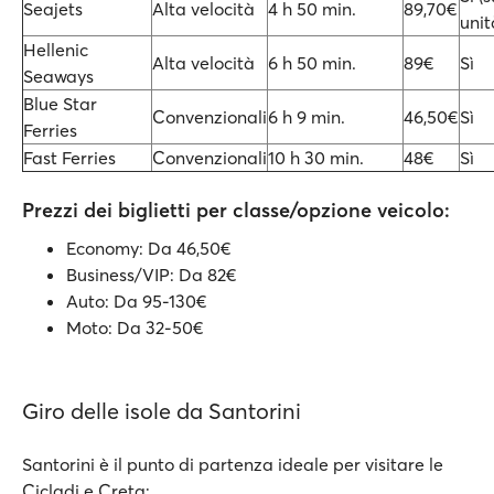
Seajets
Alta velocità
4 h 50 min.
89,70€
unit
Hellenic
Alta velocità
6 h 50 min.
89€
Sì
Seaways
Blue Star
Convenzionali
6 h 9 min.
46,50€
Sì
Ferries
Fast Ferries
Convenzionali
10 h 30 min.
48€
Sì
Prezzi dei biglietti per classe/opzione veicolo:
Economy: Da 46,50€
Business/VIP: Da 82€
Auto: Da 95-130€
Moto: Da 32-50€
Giro delle isole da Santorini
Santorini è il punto di partenza ideale per visitare le
Cicladi e Creta: