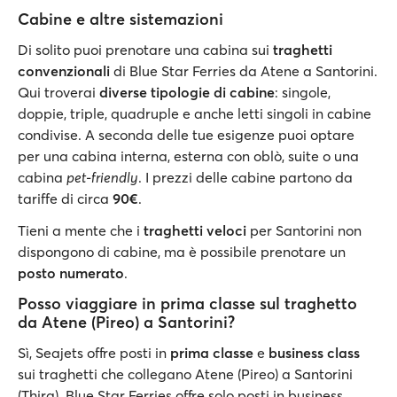
Cabine e altre sistemazioni
Di solito puoi prenotare una cabina sui
traghetti
convenzionali
di Blue Star Ferries da Atene a Santorini.
Qui troverai
diverse tipologie di cabine
: singole,
doppie, triple, quadruple e anche letti singoli in cabine
condivise. A seconda delle tue esigenze puoi optare
per una cabina interna, esterna con oblò, suite o una
cabina
pet-friendly
. I prezzi delle cabine partono da
tariffe di circa
90€
.
Tieni a mente che i
traghetti veloci
per Santorini non
dispongono di cabine, ma è possibile prenotare un
posto numerato
.
Posso viaggiare in prima classe sul traghetto
da Atene (Pireo) a Santorini?
Sì, Seajets offre posti in
prima classe
e
business class
sui traghetti che collegano Atene (Pireo) a Santorini
(Thira). Blue Star Ferries offre solo posti in business