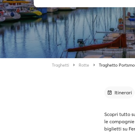
Traghetti
Rotte
Traghetto Portsmo
Itinerari
Scopri tutto s
le compagnie c
biglietti su F