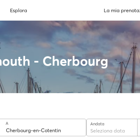
Esplora
La mia prenota
mouth - Cherbourg
A
Andata
Seleziona data