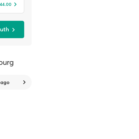
 44.00
outh
ourg
 ago