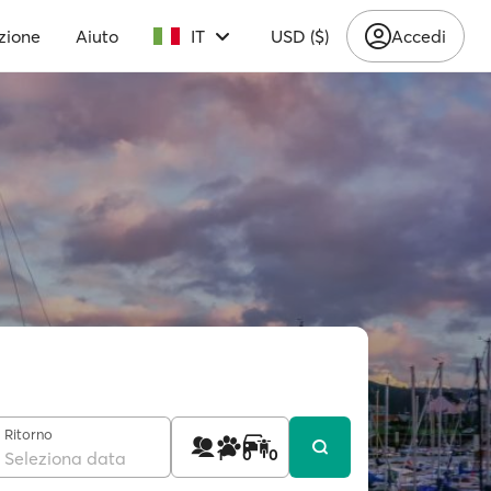
zione
Aiuto
IT
USD ($)
Accedi
Ritorno
1
0
0
Seleziona data