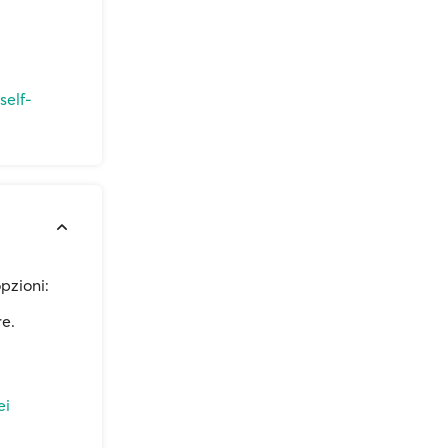
self-
opzioni:
re.
ei