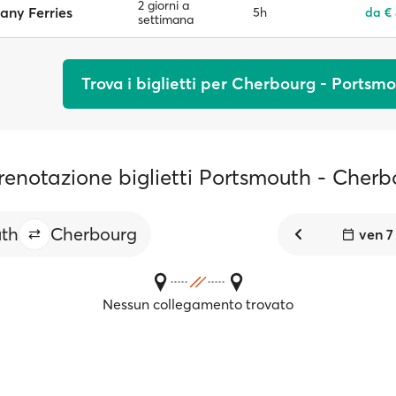
2 giorni a
tany Ferries
5h
da €
settimana
Trova i biglietti per Cherbourg - Portsm
renotazione biglietti Portsmouth - Cherb
th
Cherbourg
ven 7
Nessun collegamento trovato