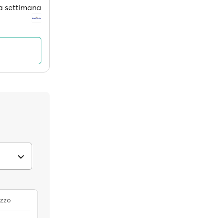
i a settimana
zzo