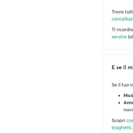
Trova tut
cancellazi
Ti ricord
service
(a
E se il 
Se il tuo 
Modi
Annu
navi
Scopri
cos
traghetti.