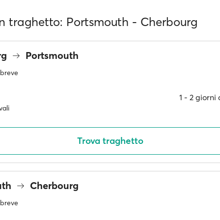
 in traghetto: Portsmouth - Cherbourg
rg
Portsmouth
ù breve
1 ‐ 2 giorn
ali
Trova traghetto
uth
Cherbourg
ù breve