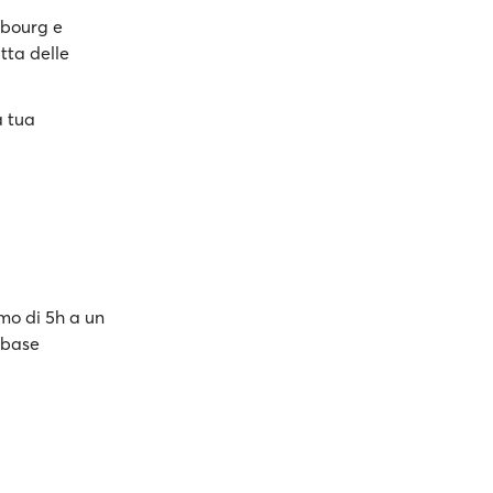
rbourg e
tta delle
a tua
mo di 5h a un
 base