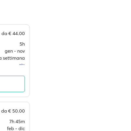
da
€ 44.00
5h
gen ‐ nov
i a settimana
da
€ 50.00
7h 45m
feb ‐ dic