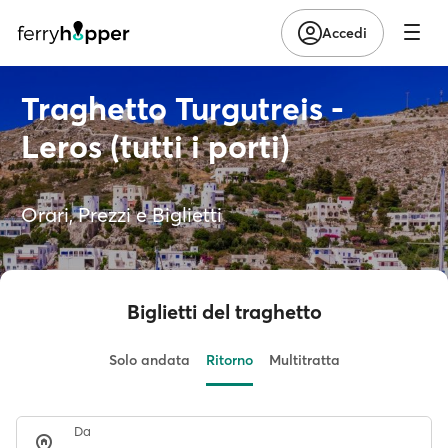
Accedi
Traghetto Turgutreis -
Leros (tutti i porti)
Orari, Prezzi e Biglietti
Biglietti del traghetto
Solo andata
Ritorno
Multitratta
Da