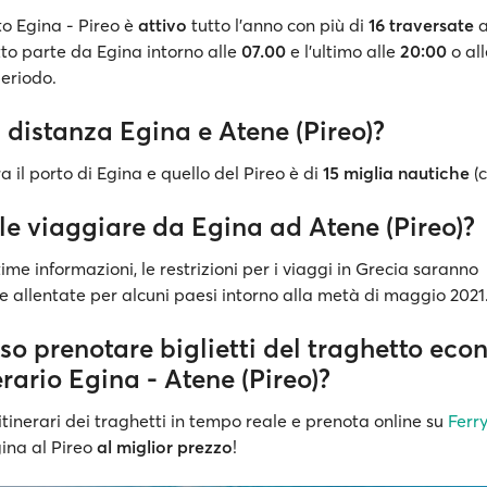
to Egina - Pireo è
attivo
tutto l'anno con più di
16 traversate
a
to parte da Egina intorno alle
07.00
e l'ultimo alle
20:00
o al
eriodo.
 distanza Egina e Atene (Pireo)?
a il porto di Egina e quello del Pireo è di
15 miglia nautiche
(c
le viaggiare da Egina ad Atene (Pireo)?
ime informazioni, le restrizioni per i viaggi in Grecia saranno
 allentate per alcuni paesi intorno alla metà di maggio 2021
so prenotare biglietti del traghetto eco
nerario Egina - Atene (Pireo)?
itinerari dei traghetti in tempo reale e prenota online su
Ferr
gina al Pireo
al miglior prezzo
!