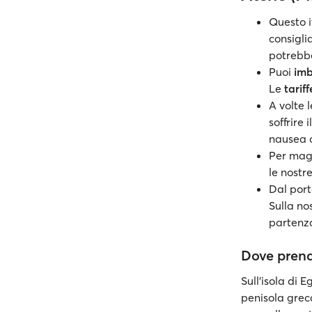
Questo i
consigli
potrebbe
Puoi
imb
Le
tariff
A volte 
soffrire
nausea o
Per mag
le nostr
Dal port
Sulla no
partenz
Dove prendo
Sull'isola di 
penisola greca 