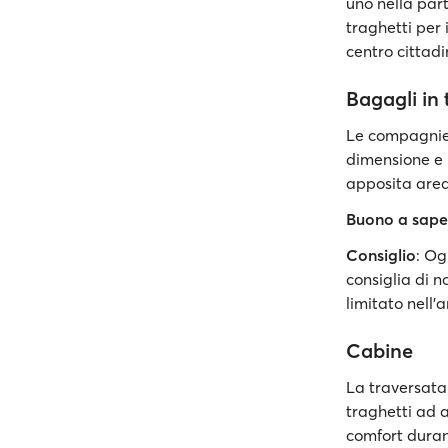
uno nella part
traghetti per 
centro cittadi
Bagagli in 
Le compagnie
dimensione e i
apposita area
Buono a sape
Consiglio
: Og
consiglia di n
limitato nell'
Cabine
La traversata
traghetti ad 
comfort duran