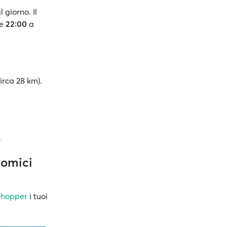
l giorno. Il
le
22:00
a
irca 28 km).
.
nomici
yhopper
i tuoi