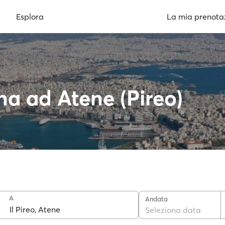
Esplora
La mia prenota
na ad Atene (Pireo)
A
Andata
Seleziona data