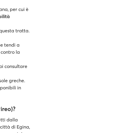
ana, per cui è
ilità
questa tratta.
Se tendi a
 contro la
i consultare
sole greche.
ponibili in
ireo)?
tti dalla
città di Egina,