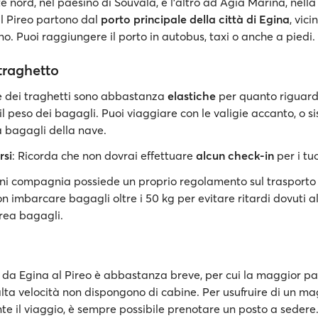
e nord, nel paesino di Souvala, e l'altro ad Agia Marina, nella 
il Pireo partono dal
porto principale della città di Egina
, vici
no. Puoi raggiungere il porto in autobus, taxi o anche a piedi.
traghetto
 dei traghetti sono abbastanza
elastiche
per quanto riguard
l peso dei bagagli. Puoi viaggiare con le valigie accanto, o si
 bagagli della nave.
rsi
: Ricorda che non dovrai effettuare
alcun check-in
per i tu
ni compagnia possiede un proprio regolamento sul trasporto 
on imbarcare bagagli oltre i 50 kg per evitare ritardi dovuti a
area bagagli.
 da Egina al Pireo è abbastanza breve, per cui la maggior pa
alta velocità non dispongono di cabine. Per usufruire di un m
te il viaggio, è sempre possibile prenotare un posto a sedere