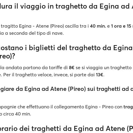
ura il viaggio in traghetto da Egina ad
tragitto Egina - Atene (Pireo) oscilla tra i
40 min.
e
1 ora e 15
ia a seconda del tipo di nave.
stano i biglietti del traghetto da Egin
reo)?
 sola andata partono da tariffe di
8€
se si viaggia un traghetto
 Per il traghetto veloce, invece, si parte dai
13€
.
giare da Egina ad Atene (Pireo) sui traghetti ad a
ompagnie che effettuano il collegamento Egina - Pireo con
trag
 circa 40 min.
orario dei traghetti da Egina ad Atene (P