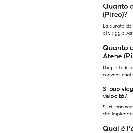
Quanto d
(Pireo)?
La durata del 
di viaggio var
Quanto co
Atene (Pi
I biglietti di
convenzionale.
Si può viag
velocità?
Sì, ci sono c
che impiegano
Qual è l'