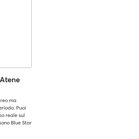
 Atene
Pireo ma
eriodo. Puoi
po reale sul
sono Blue Star