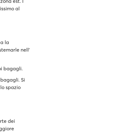
zona est. I
nissimo al
a la
stemarle nell'
oi bagagli.
bagagli. Si
llo spazio
rte dei
aggiore
.