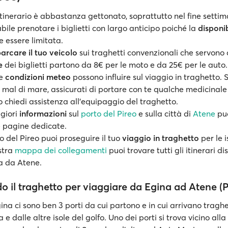
tinerario è abbastanza gettonato, soprattutto nel fine settim
abile prenotare i biglietti con largo anticipo poiché la
disponib
 essere limitata.
arcare il tuo veicolo
sui traghetti convenzionali che servono 
e
dei biglietti partono da 8€ per le moto e da 25€ per le auto.
le
condizioni meteo
possono influire sul viaggio in traghetto. 
 il mal di mare, assicurati di portare con te qualche medicinale
 chiedi assistenza all'equipaggio del traghetto.
giori
informazioni
sul
porto del Pireo
e sulla città di
Atene
puo
e pagine dedicate.
o del Pireo puoi proseguire il tuo
viaggio in traghetto
per le i
stra
mappa dei collegamenti
puoi trovare tutti gli itinerari dis
a da Atene.
 il traghetto per viaggiare da Egina ad Atene (P
Egina ci sono ben 3 porti da cui partono e in cui arrivano traghe
e dalle altre isole del golfo. Uno dei porti si trova vicino alla 