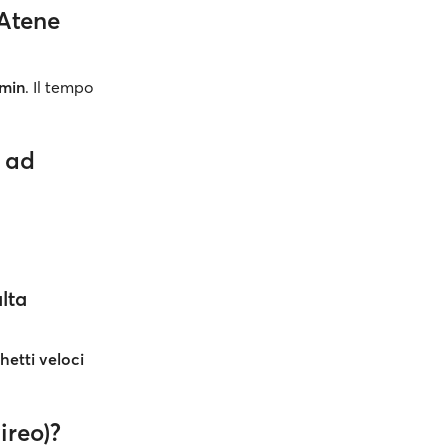
 Atene
 min
. Il tempo
a ad
lta
hetti veloci
ireo)?