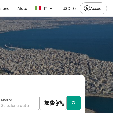
zione
Aiuto
IT
USD ($)
Accedi
Ritorno
1
0
0
Seleziona data