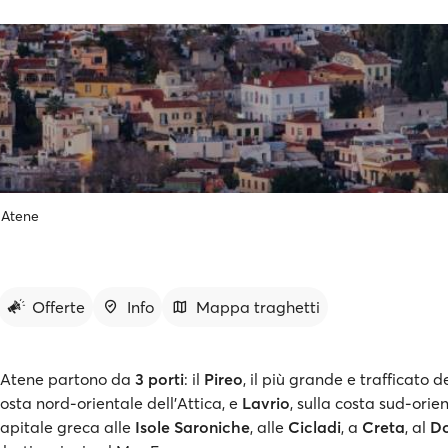
Atene
Offerte
Info
Mappa traghetti
a Atene partono da
3 porti
: il
Pireo
, il più grande e trafficato d
 costa nord-orientale dell'Attica, e
Lavrio
, sulla costa sud-orie
capitale greca alle
Isole Saroniche
, alle
Cicladi
, a
Creta
, al
D