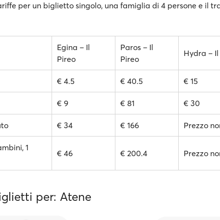
ariffe per un biglietto singolo, una famiglia di 4 persone e il t
Egina – Il
Paros – Il
Hydra – Il
Pireo
Pireo
€ 4.5
€ 40.5
€ 15
€ 9
€ 81
€ 30
uto
€ 34
€ 166
Prezzo no
ambini, 1
€ 46
€ 200.4
Prezzo no
iglietti per: Atene