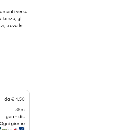
egamenti verso
artenza, gli
zi, trova le
da
€ 4.50
35m
gen ‐ dic
Ogni giorno