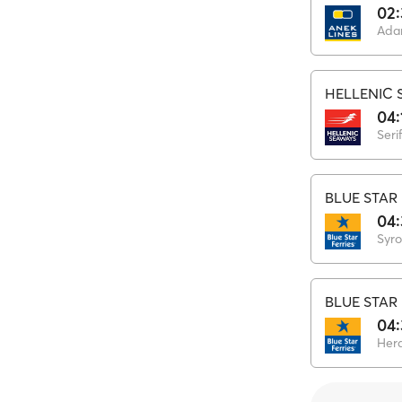
02
Ada
HELLENIC 
04:
Seri
BLUE STAR 
04
Syro
BLUE STAR 
04
Hera