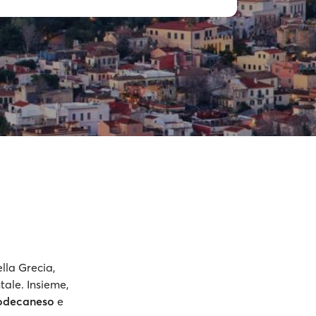
ella Grecia,
ntale. Insieme,
odecaneso
e