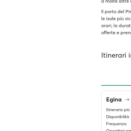
a molte altre
Il porto del P
le isole più vi
orari, la dura
offerte e preno
Itinerari
Egina
Itinerario pi
Disponibilità
Frequenza
Operatori nav