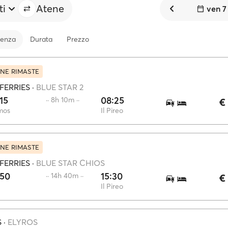
ti
Atene
ven 7
tenza
Durata
Prezzo
NE RIMASTE
FERRIES
·
BLUE STAR 2
15
08:25
·· 8h 10m ··
€
mos
Il Pireo
NE RIMASTE
FERRIES
·
BLUE STAR CHIOS
:50
15:30
·· 14h 40m ··
€
Il Pireo
S
·
ELYROS