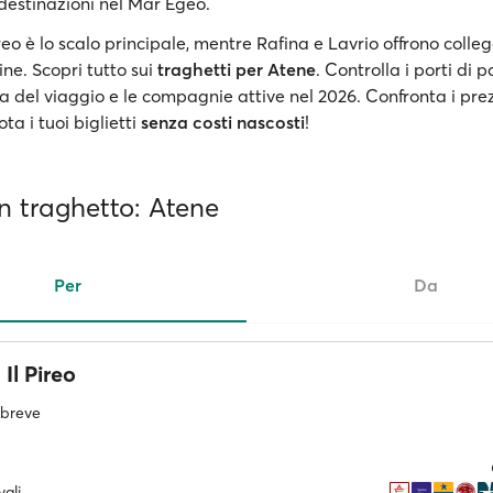
 destinazioni nel Mar Egeo.
ireo è lo scalo principale, mentre Rafina e Lavrio offrono coll
cine. Scopri tutto sui
traghetti per Atene
. Controlla i porti di p
ta del viaggio e le compagnie attive nel 2026. Confronta i prez
ta i tuoi biglietti
senza costi nascosti
!
 in traghetto: Atene
Per
Da
Il Pireo
ù breve
ali