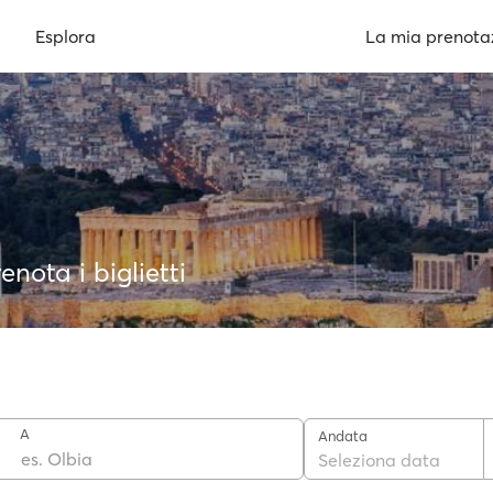
Esplora
La mia prenota
enota i biglietti
A
Andata
Seleziona data