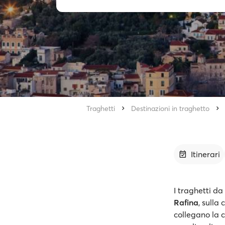
Traghetti
Destinazioni in traghetto
Itinerari
I traghetti d
Rafina
, sulla
collegano la 