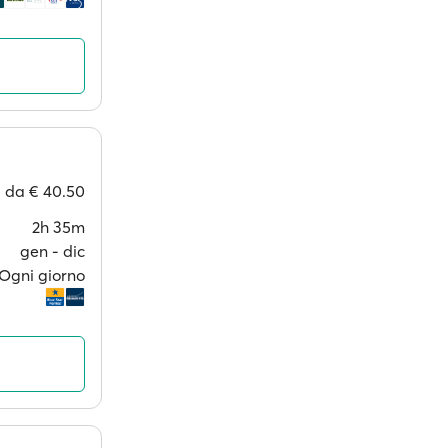
da
€ 40.50
2h 35m
gen ‐ dic
Ogni giorno