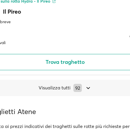
 sulla rotta Hydra - Il Pireo
Il Pireo
ù breve
ali
Trova traghetto
Visualizza tutti
92
glietti Atene
a ai prezzi indicativi dei traghetti sulle rotte più richieste per