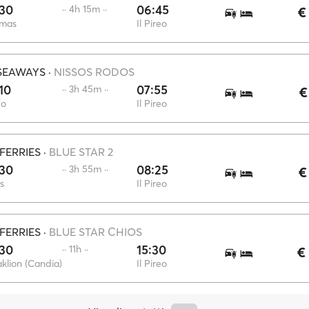
:30
06:45
·· 4h 15m ··
€
mas
Il Pireo
SEAWAYS
·
NISSOS RODOS
10
07:55
·· 3h 45m ··
€
fo
Il Pireo
FERRIES
·
BLUE STAR 2
:30
08:25
·· 3h 55m ··
€
s
Il Pireo
FERRIES
·
BLUE STAR CHIOS
:30
15:30
·· 11h ··
€
klion (Candia)
Il Pireo