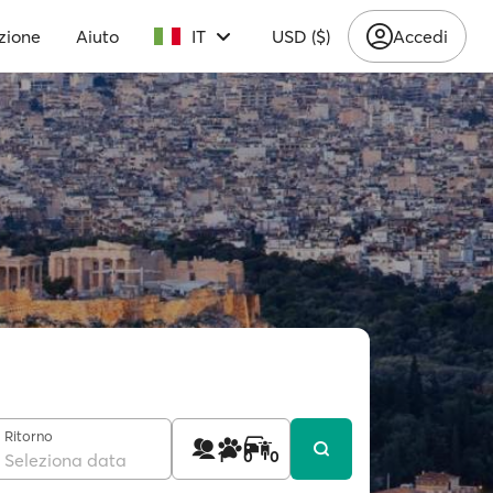
zione
Aiuto
IT
USD ($)
Accedi
Ritorno
1
0
0
Seleziona data