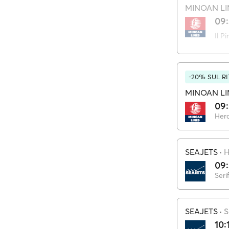
MINOAN LI
09
Il Pi
-20% SUL R
MINOAN LI
09
Hera
SEAJETS
·
H
09
Seri
SEAJETS
·
S
10: