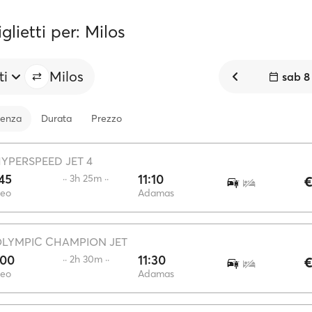
glietti per: Milos
ti
Milos
sab 8
tenza
Durata
Prezzo
YPERSPEED JET 4
45
11:10
·· 3h 25m ··
€
reo
Adamas
LYMPIC CHAMPION JET
:00
11:30
·· 2h 30m ··
€
reo
Adamas