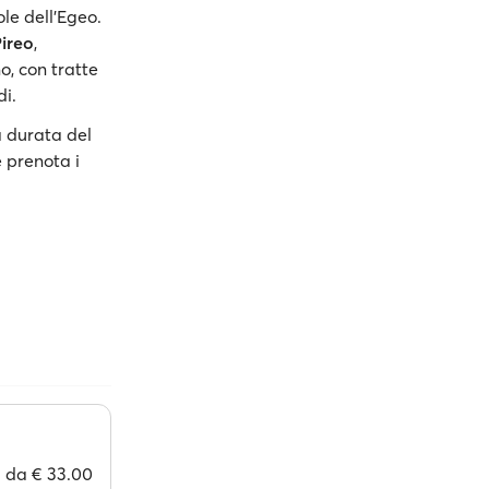
ole dell’Egeo.
Pireo
,
no, con tratte
di.
la durata del
e prenota i
da
€ 33.00