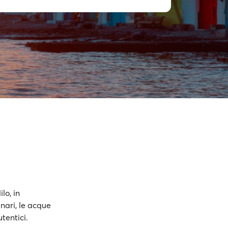
lo, in
unari, le acque
tentici.