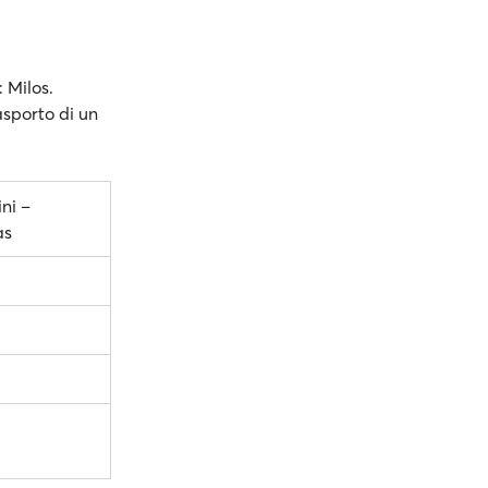
: Milos.
rasporto di un
ni –
as