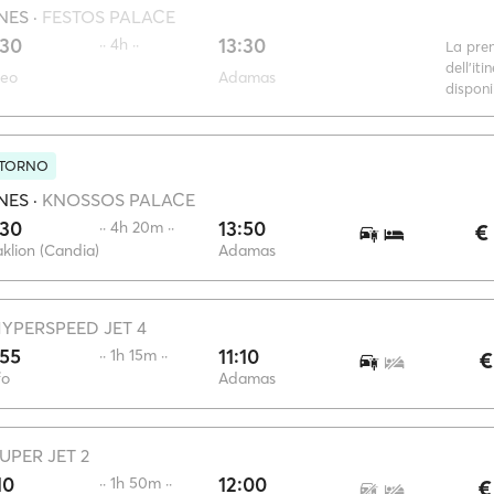
NES
·
FESTOS PALACE
:30
13:30
·· 4h ··
La pre
dell'iti
reo
Adamas
disponi
ITORNO
NES
·
KNOSSOS PALACE
:30
13:50
·· 4h 20m ··
€
klion (Candia)
Adamas
YPERSPEED JET 4
:55
11:10
·· 1h 15m ··
€
fo
Adamas
UPER JET 2
10
12:00
·· 1h 50m ··
€