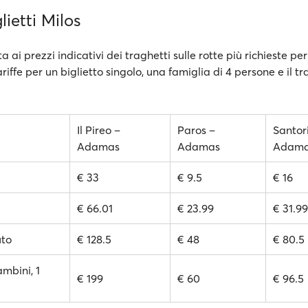
lietti Milos
a ai prezzi indicativi dei traghetti sulle rotte più richieste per
ariffe per un biglietto singolo, una famiglia di 4 persone e il t
Il Pireo –
Paros –
Santori
Adamas
Adamas
Adam
€ 33
€ 9.5
€ 16
€ 66.01
€ 23.99
€ 31.99
uto
€ 128.5
€ 48
€ 80.5
ambini, 1
€ 199
€ 60
€ 96.5