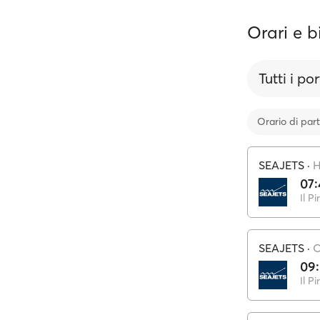
Orari e bi
Tutti i por
Orario di par
SEAJETS
·
H
07:
Il Pi
SEAJETS
·
O
09
Il Pi