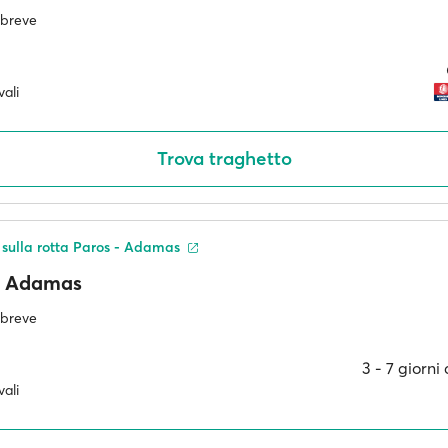
ù breve
ali
Trova traghetto
ù sulla rotta Paros - Adamas
Adamas
ù breve
3 ‐ 7 giorni
ali