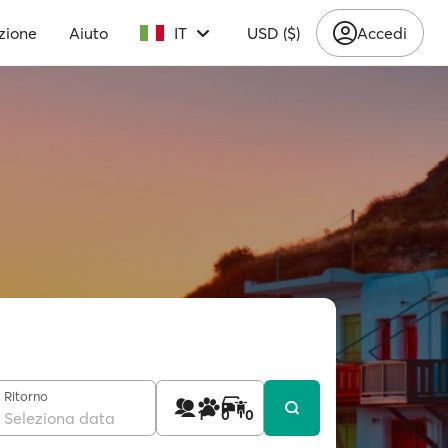
zione
Aiuto
IT
USD ($)
Accedi
Ritorno
1
0
0
Seleziona data