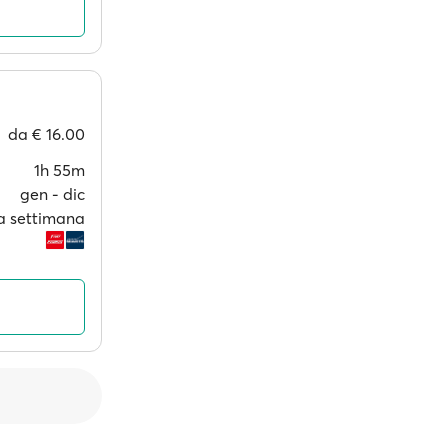
da
€ 16.00
1h 55m
gen ‐ dic
i a settimana