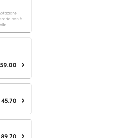
notazione
nerario non è
bile
 59.00
 45.70
 89.70