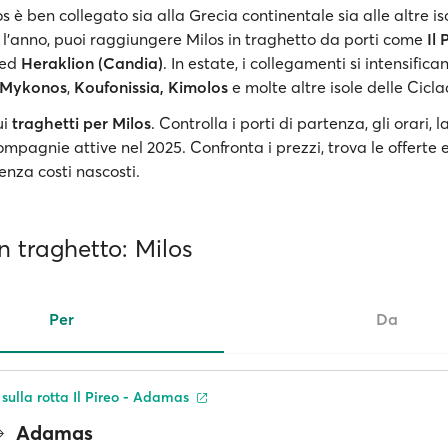
los è ben collegato sia alla Grecia continentale sia alle altre is
 l’anno, puoi raggiungere Milos in traghetto da porti come
Il 
ed
Heraklion (Candia)
. In estate, i collegamenti si intensifica
Mykonos
,
Koufonissia,
Kimolos
e molte altre isole delle Cicla
ui
traghetti per Milos
. Controlla i porti di partenza, gli orari, 
ompagnie attive nel 2025. Confronta i prezzi, trova le offerte 
senza costi nascosti.
in traghetto: Milos
Per
Da
 sulla rotta Il Pireo - Adamas
Adamas