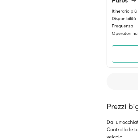
Paros
Itinerario pi
Disponibilità
Frequenza
Operatori nav
Prezzi big
Dai un'occhiat
Controlla le t
veicolo.