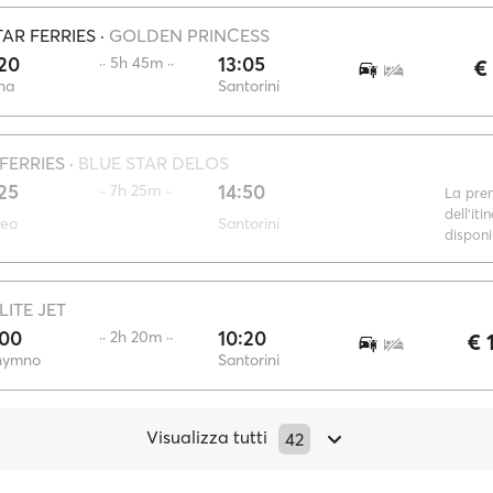
AR FERRIES
·
GOLDEN PRINCESS
20
13:05
·· 5h 45m ··
€
na
Santorini
FERRIES
·
BLUE STAR DELOS
25
14:50
·· 7h 25m ··
La pre
dell'iti
reo
Santorini
disponi
LITE JET
:00
10:20
·· 2h 20m ··
€ 
hymno
Santorini
Visualizza tutti
42