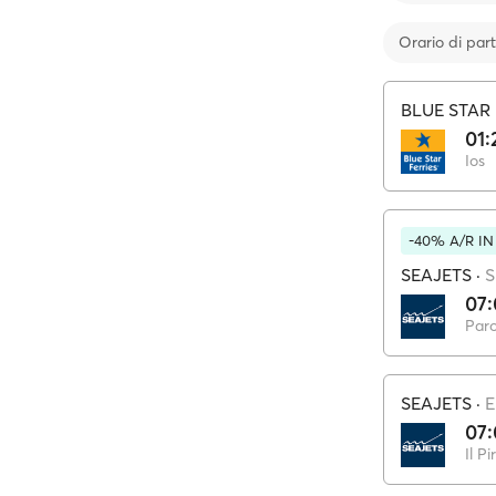
Orario di par
BLUE STAR 
01:
Ios
-40% A/R I
SEAJETS
·
S
07
Par
SEAJETS
·
E
07
Il Pi