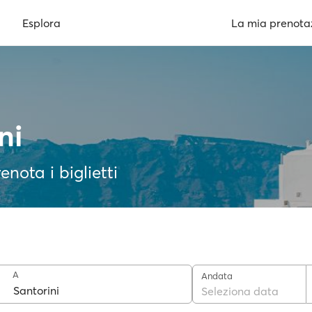
Esplora
La mia prenota
ni
enota i biglietti
A
Andata
Seleziona data