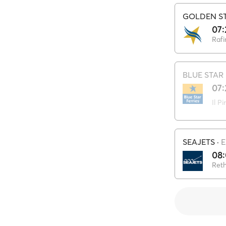
GOLDEN ST
07:
Rafi
BLUE STAR 
07:
Il Pi
SEAJETS
·
E
08
Ret