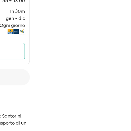
da
€ 13.00
1h 30m
gen ‐ dic
Ogni giorno
: Santorini.
rasporto di un