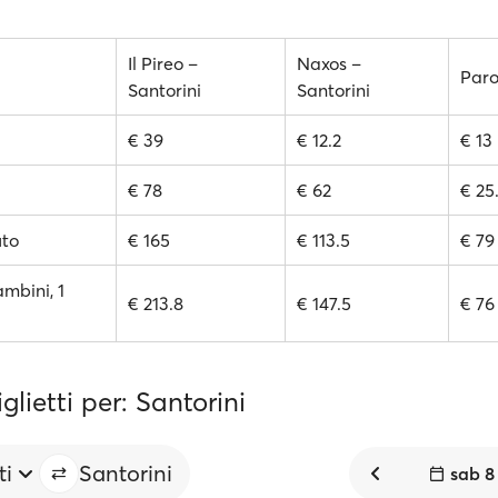
Il Pireo –
Naxos –
Paro
Santorini
Santorini
€ 39
€ 12.2
€ 13
€ 78
€ 62
€ 25
uto
€ 165
€ 113.5
€ 79
ambini, 1
€ 213.8
€ 147.5
€ 76
glietti per: Santorini
ti
Santorini
sab 8