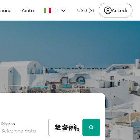
zione
Aiuto
IT
USD ($)
Accedi
Ritorno
1
0
0
Seleziona data