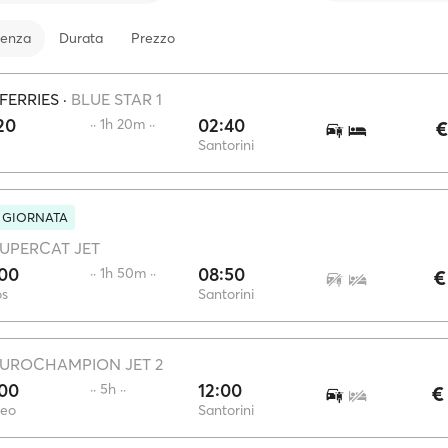
tenza
Durata
Prezzo
FERRIES
·
BLUE STAR 1
20
02:40
·· 1h 20m ··
€
Santorini
N GIORNATA
UPERCAT JET
:00
08:50
·· 1h 50m ··
€
os
Santorini
UROCHAMPION JET 2
:00
12:00
·· 5h ··
€
reo
Santorini