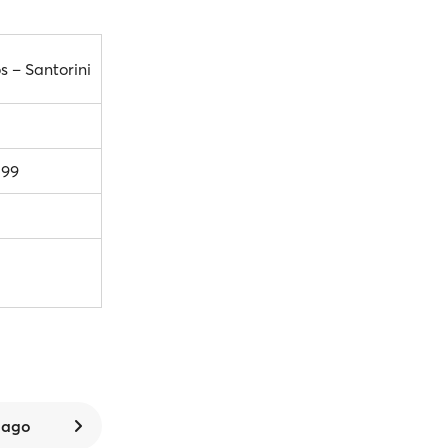
s – Santorini
.99
 ago