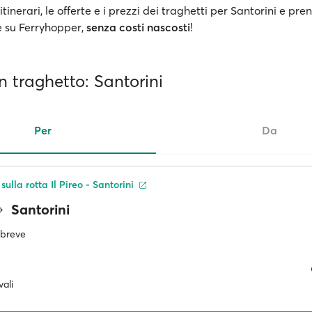
 itinerari, le offerte e i prezzi dei traghetti per Santorini e pren
ne su Ferryhopper,
senza costi nascosti
!
in traghetto: Santorini
Per
Da
sulla rotta Il Pireo - Santorini
Santorini
ù breve
ali