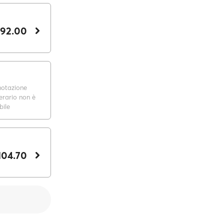
 92.00
notazione
nerario non è
bile
104.70