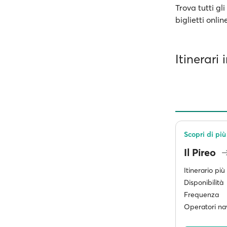
Trova tutti gli
biglietti onli
Itinerari 
Scopri di più 
Il Pireo
Itinerario pi
Disponibilità
Frequenza
Operatori nav