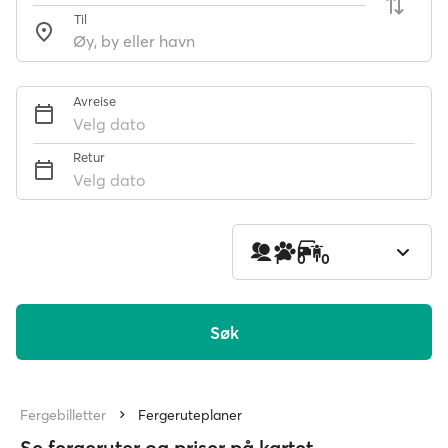
Til
Avreise
Velg dato
Retur
Velg dato
1
0
0
Søk
Fergebilletter
Fergeruteplaner
Se fergeruter og priser på kartet