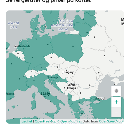
Leaflet
|
OpenFreeMap
© OpenMapTiles
Data from
OpenStreetMap