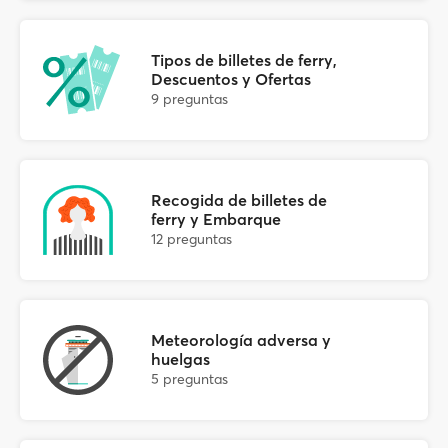
correo con instrucciones detalladas sobre el
embarque, que normalmente incluirá tus
Tipos de billetes de ferry,
tarjetas de embarque como archivos adjuntos.
Descuentos y Ofertas
9 preguntas
Si en tu método de embarque no se especifica
que debas recoger billetes ni presentar otros
documentos, no es necesario hacer nada más.
Recogida de billetes de
ferry y Embarque
12 preguntas
Meteorología adversa y
huelgas
5 preguntas