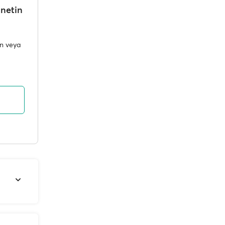
önetin
in veya
ğil. Bu
tesini,