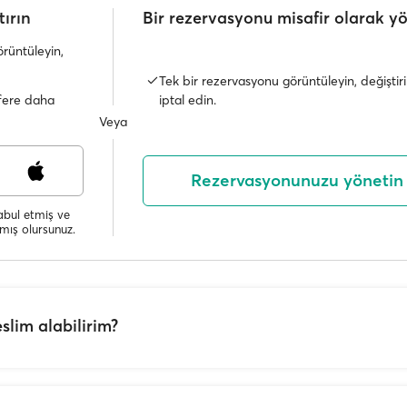
tırın
Bir rezervasyonu misafir olarak y
örüntüleyin,
Tek bir rezervasyonu görüntüleyin, değiştir
iptal edin.
efere daha
Veya
Rezervasyonunuzu yönetin
bul etmiş ve
ış olursunuz.
slim alabilirim?
tronik bilet) sunuyor da bazılarında bu seçenek hâlâ mevcut de
ini teslim almaları gerekebilir. Tüm bilet teslimi noktalarının lis