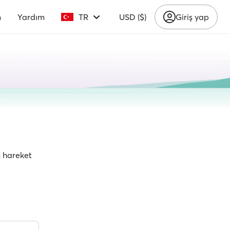
m
Yardım
TR
USD ($)
Giriş yap
n hareket