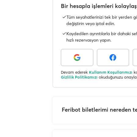
Bir hesapla işlemleri kolaylaş
Tüm seyahatlerinizi tek bir yerden g
değiştirin veya iptal edin.
Kaydedilen ayrıntılarla bir dahaki s
hızlı rezervasyon yapın.
Devam ederek
Kullanım Koşullarımızı
ka
Gizlilik Politikamızı
okuduğunuzu onaylam
Feribot biletlerimi nereden te
Çoğu feribot şirketi e-bilet (elek
nedenle, yolcuların feribot biletler