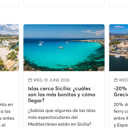
WED, 10 JUNE 2026
WED,
Islas cerca Sicilia: ¿cuáles
-20% 
son las más bonitas y cómo
Greci
llegar?
nto en
20% de
¿Sabías que algunas de las islas
 a las
ferry 
más espectaculares del
s antes
entre I
Mediterráneo están en Sicilia?
 el
y Espa