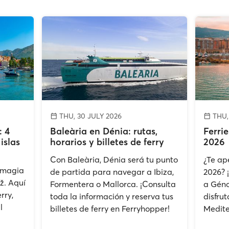
THU, 30 JULY 2026
THU,
: 4
Baleària en Dénia: rutas,
Ferri
islas
horarios y billetes de ferry
2026
Con Baleària, Dénia será tu punto
¿Te ape
 magia
de partida para navegar a Ibiza,
2026? 
ž. Aquí
Formentera o Mallorca. ¡Consulta
a Géno
rry,
toda la información y reserva tus
disfrut
l
billetes de ferry en Ferryhopper!
Medite