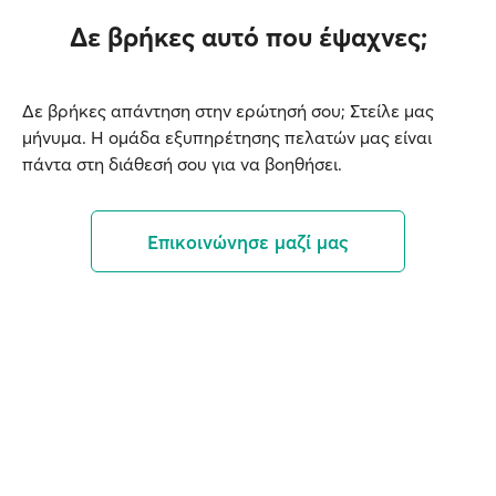
συσσωρευτών.
Δε βρήκες αυτό που έψαχνες;
Kαλό είναι πάντα να επικοινωνείς με την
Δε βρήκες απάντηση στην ερώτησή σου; Στείλε μας
ακτοπλοϊκή εταιρεία, ώστε ενημερωθείς
μήνυμα. Η ομάδα εξυπηρέτησης πελατών μας είναι
σχετικά με τους ισχύοντες όρους για τα οχήματα
πάντα στη διάθεσή σου για να βοηθήσει.
χρήσης εναλλακτικών καυσίμων.
Για περισσότερες λεπτομέρειες, μπορείς να
Επικοινώνησε μαζί μας
επισκεφθείς και την
ιστοσελίδα
της EMSA
.