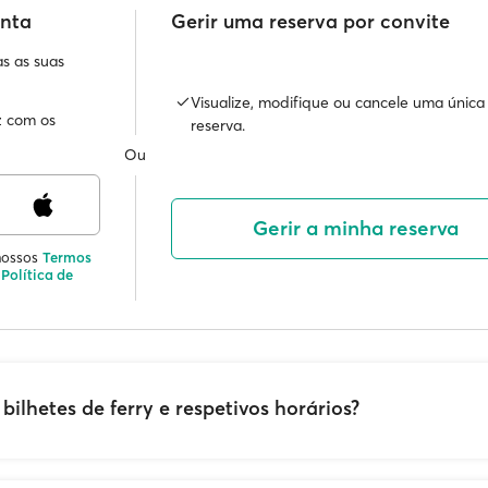
onta
Gerir uma reserva por convite
as as suas
Visualize, modifique ou cancele uma única
z com os
reserva.
Ou
Gerir a minha reserva
nossos
Termos
a
Política de
ilhetes de ferry e respetivos horários?
y normalmente estão disponíveis
3-6 meses
antes da data de