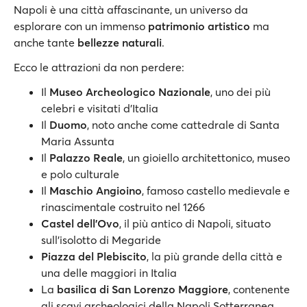
Napoli è una città affascinante, un universo da
esplorare con un immenso
patrimonio artistico
ma
anche tante
bellezze naturali
.
Ecco le attrazioni da non perdere:
Il
Museo Archeologico Nazionale
, uno dei più
celebri e visitati d'Italia
Il
Duomo
, noto anche come cattedrale di Santa
Maria Assunta
Il
Palazzo Reale
, un gioiello architettonico, museo
e polo culturale
Il
Maschio Angioino
, famoso castello medievale e
rinascimentale costruito nel 1266
Castel dell’Ovo
, il più antico di Napoli, situato
sull'isolotto di Megaride
Piazza del Plebiscito
, la più grande della città e
una delle maggiori in Italia
La
basilica di San Lorenzo Maggiore
, contenente
gli scavi archeologici della Napoli Sotterranea