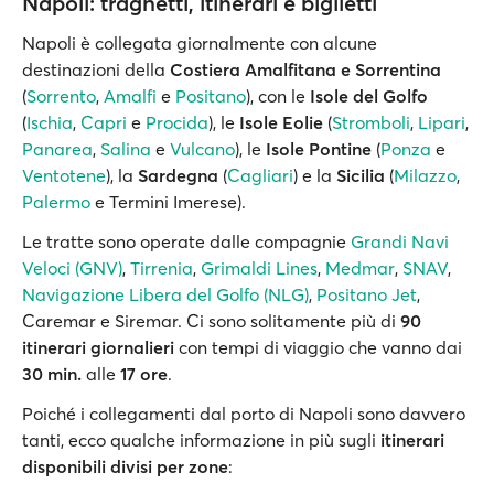
Napoli: traghetti, itinerari e biglietti
Napoli è collegata giornalmente con alcune
destinazioni della
Costiera Amalfitana
e Sorrentina
(
Sorrento
,
Amalfi
e
Positano
), con le
Isole del Golfo
(
Ischia
,
Capri
e
Procida
), le
Isole Eolie
(
Stromboli
,
Lipari
,
Panarea
,
Salina
e
Vulcano
), le
Isole Pontine
(
Ponza
e
Ventotene
), la
Sardegna
(
Cagliari
) e la
Sicilia
(
Milazzo
,
Palermo
e Termini Imerese).
Le tratte sono operate dalle compagnie
Grandi Navi
Veloci (GNV)
,
Tirrenia
,
Grimaldi Lines
,
Medmar
,
SNAV
,
Navigazione Libera del Golfo (NLG)
,
Positano Jet
,
Caremar e Siremar. Ci sono solitamente più di
90
itinerari giornalieri
con tempi di viaggio che vanno dai
30 min.
alle
17 ore
.
Poiché i collegamenti dal porto di Napoli sono davvero
tanti, ecco qualche informazione in più sugli
itinerari
disponibili divisi per zone
: