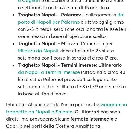
a Cagliari
è disponibile tutto l'anno fino a 3 volte
a settimana con traversate di 15 ore circa.
Traghetto Napoli - Palermo:
Il collegamento
dal
porto di Napoli per Palermo
è attivo ogni giorno
con 2-3 itinerari serali che oscillano tra le 10 e le 11
ore e mezza in base all’operatore scelto.
Traghetto Napoli - Milazzo:
L'itinerario per
Milazzo da Napoli
viene effettuato 2 volte a
settimana con 1 corsa in serata ci circa 17 ore.
Traghetto Napoli - Termini Imerese:
L'itinerario
da Napoli a Termini Imerese
(cittadina a circa 40
km a est di Palermo) prevede 1 collegamento
settimanale che oscilla tra le 8 e le 9 ore e mezza
in base al tipo di nave.
Info utile:
Alcuni mesi dell'anno puoi anche
viaggiare in
traghetto da Napoli a Salerno
. Gli itinerari non sono
diretti, ma prevedono alcune
fermate intermedie
a
Capri o nei porti della Costiera Amalfitana.