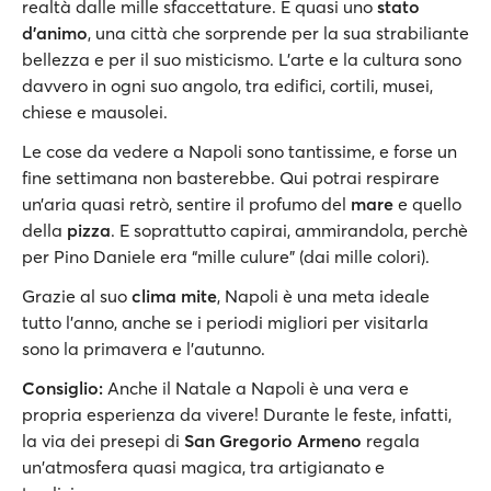
realtà dalle mille sfaccettature. È quasi uno
stato
d'animo
, una città che sorprende per la sua strabiliante
bellezza e per il suo misticismo. L'arte e la cultura sono
davvero in ogni suo angolo, tra edifici, cortili, musei,
chiese e mausolei.
Le cose da vedere a Napoli sono tantissime, e forse un
fine settimana non basterebbe. Qui potrai respirare
un’aria quasi retrò, sentire il profumo del
mare
e quello
della
pizza
. E soprattutto capirai, ammirandola, perchè
per Pino Daniele era “mille culure” (dai mille colori).
Grazie al suo
clima mite
, Napoli è una meta ideale
tutto l'anno, anche se i periodi migliori per visitarla
sono la primavera e l’autunno.
Consiglio:
Anche il Natale a Napoli è una vera e
propria esperienza da vivere! Durante le feste, infatti,
la via dei presepi di
San Gregorio Armeno
regala
un'atmosfera quasi magica, tra artigianato e