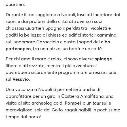
quartieri.
Durante il tuo soggiorno a Napoli, lasciati inebriare dai
suoni e dai profumi della città attraverso i suoi
chiassosi Quartieri Spagnoli; perditi tra i vicoletti e
goditi la bellezza di chiese ed edifici storici; cammina
sul lungomare Caracciolo e gusta i sapori del
cibo
partenopeo
, tra una pizza, un babà e un caffè.
Per chi ama il mare e relax, ci sono diverse
spiagge
libere o attrezzate, mentre i più avventurosi
dovrebbero sicuramente programmare un’escursione
sul
Vesuvio
.
Una vacanza a Napoli ti permetterà anche di
approfittare per un giro in Costiera Amalfitana, una
visita al sito archeologico di
Pompei
, o un
tour
sulle
meravigliose Isole del Golfo, raggiungibili in pochissimo
tempo dal porto!