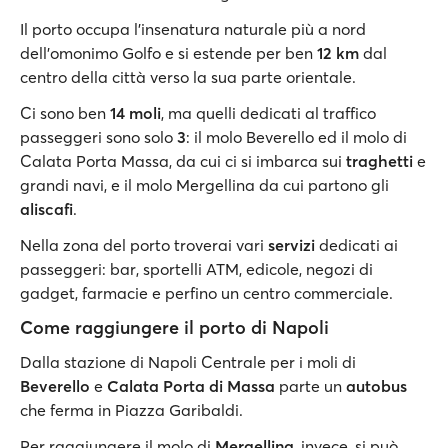
Il porto occupa l'insenatura naturale più a nord
dell’omonimo Golfo e si estende per ben
12 km
dal
centro della città verso la sua parte orientale.
Ci sono ben
14 moli
, ma quelli dedicati al traffico
passeggeri sono solo
3
: il molo Beverello ed il molo di
Calata Porta Massa, da cui ci si imbarca sui
traghetti
e
grandi navi, e il molo Mergellina da cui partono gli
aliscafi
.
Nella zona del porto troverai vari
servizi
dedicati ai
passeggeri: bar, sportelli ATM, edicole, negozi di
gadget, farmacie e perfino un centro commerciale.
Come raggiungere il porto di Napoli
Dalla stazione di Napoli Centrale per i moli di
Beverello
e
Calata Porta di Massa
parte un
autobus
che ferma in Piazza Garibaldi.
Per raggiungere il molo di
Mergellina
, invece, si può