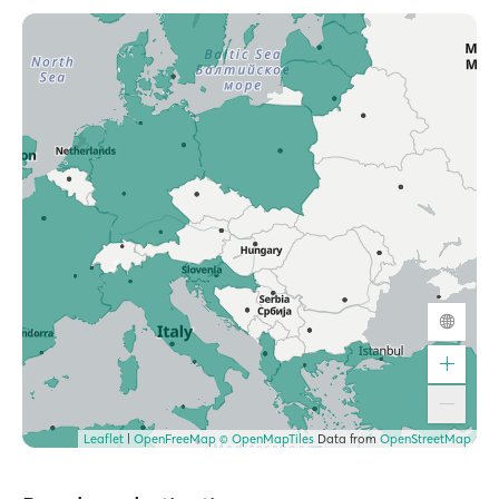
Leaflet
|
OpenFreeMap
© OpenMapTiles
Data from
OpenStreetMap