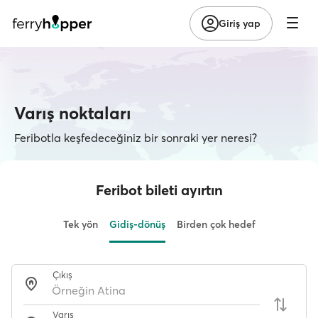
Giriş yap
Varış noktaları
Feribotla keşfedeceğiniz bir sonraki yer neresi?
Feribot bileti ayırtın
Tek yön
Gidiş-dönüş
Birden çok hedef
Çıkış
Varış