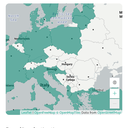
Leaflet
|
OpenFreeMap
© OpenMapTiles
Data from
OpenStreetMap