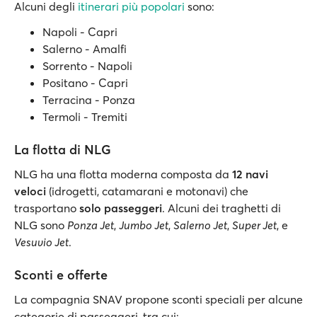
Alcuni degli
itinerari più popolari
sono:
Napoli - Capri
Salerno - Amalfi
Sorrento - Napoli
Positano - Capri
Terracina - Ponza
Termoli - Tremiti
La flotta di NLG
NLG ha una flotta moderna composta da
12 navi
veloci
(idrogetti, catamarani e motonavi) che
trasportano
solo passeggeri
. Alcuni dei traghetti di
NLG sono
Ponza Jet
,
Jumbo Jet
,
Salerno Jet
,
Super Jet
, e
Vesuvio Jet
.
Sconti e offerte
La compagnia SNAV propone sconti speciali per alcune
categorie di passeggeri, tra cui: