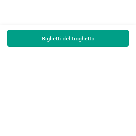
Biglietti del traghetto
Ti diamo il benvenuto a bordo
Ricevi offerte, novità e consigli di viaggio sulla tua e-
mail
E-mail
Iscriviti