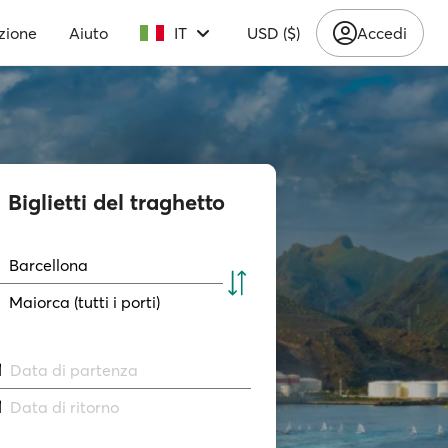
zione
Aiuto
IT
USD ($)
Accedi
Biglietti del traghetto
Barcellona
Maiorca (tutti i porti)
Data di partenza
Data di ritorno