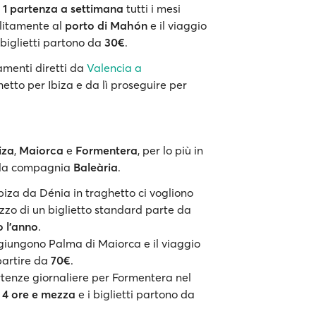
e
1 partenza a settimana
tutti i mesi
olitamente al
porto di Mahón
e il viaggio
i biglietti partono da
30€
.
amenti diretti da
Valencia a
hetto per Ibiza e da lì proseguire per
iza
,
Maiorca
e
Formentera
, per lo più in
della compagnia
Baleària
.
biza da Dénia in traghetto ci vogliono
rezzo di un biglietto standard parte da
o l'anno
.
aggiungono Palma di Maiorca e il viaggio
 partire da
70€
.
rtenze giornaliere per Formentera nel
e 4 ore e mezza
e i biglietti partono da