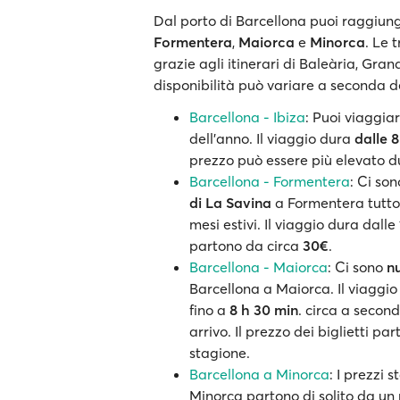
Dal porto di Barcellona puoi raggiunge
Formentera
,
Maiorca
e
Minorca
. Le 
grazie agli itinerari di Baleària, Gra
disponibilità può variare a seconda d
Barcellona - Ibiza
: Puoi viaggia
dell’anno. Il viaggio dura
dalle 8
prezzo può essere più elevato du
Barcellona - Formentera
: Ci so
di La Savina
a Formentera tutto
mesi estivi. Il viaggio dura dalle
partono da circa
30€
.
Barcellona - Maiorca
: Ci sono
n
Barcellona a Maiorca. Il viaggi
fino a
8 h 30 min
. circa a second
arrivo. Il prezzo dei biglietti pa
stagione.
Barcellona a Minorca
: I prezzi 
Minorca partono di solito da un