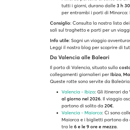
tutti i giorni, durano dalle
3 h 3
per entrambi i porti di Minorca
Consiglio
: Consulta la nostra lista dei
sali sul traghetto e parti per un viag
Info utile
: Sogni un viaggio avventuro
Leggi il nostro blog per scoprire di tut
Da Valencia alle Baleari
Il porto di Valencia, situato sulla
costa
collegamenti giornalieri per
Ibiza
,
Ma
Queste rotte sono servite da Baleàri
Valencia - Ibiza
: Gli itinerari d
al giorno nel 2026
. Il viaggio osc
partono di solito da
20€
.
Valencia - Maiorca
: Ci sono col
Maiorca e i biglietti partono da
tra le
6 e le 9 ore e mezza
.