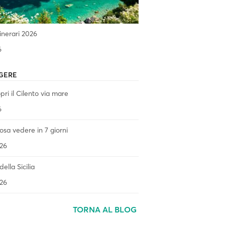
tinerari 2026
6
GERE
ri il Cilento via mare
6
 cosa vedere in 7 giorni
26
ella Sicilia
26
TORNA AL BLOG