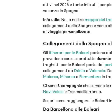
attivi nel 2026 e tante info utili per p
vacanza in Spagna!
Info utile
: Nella nostra
mappa dei tra
collegamenti della Spagna e verso alt
di viaggio personalizzato
!
Collegamenti dalla Spagna all
Gli
itinerari per le Baleari
partono da
prevedono corse soprattutto
durante 
traghetti per le Baleari parte dal
port
collegamenti da
Dénia
e
Valencia
. D
Maiorca
,
Minorca
e
Formentera
in tra
Ci sono
3 compagnie
che servono le r
Navi Veloci
e Trasmediterránea.
Scopri come raggiungere le Baleari in
Da Barcellona alle Baleari