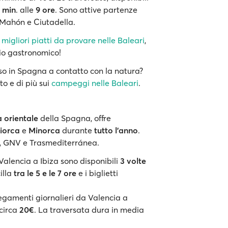
0 min
. alle
9 ore
. Sono attive partenze
: Mahón e Ciutadella.
migliori piatti da provare nelle Baleari
,
gio gastronomico!
so in Spagna a contatto con la natura?
to e di più sui
campeggi nelle Baleari
.
 orientale
della Spagna, offre
iorca
e
Minorca
durante
tutto l'anno
.
a, GNV e Trasmediterránea.
a Valencia a Ibiza sono disponibili
3 volte
illa
tra le 5 e le 7 ore
e i biglietti
legamenti giornalieri da Valencia a
 circa
20€
. La traversata dura in media