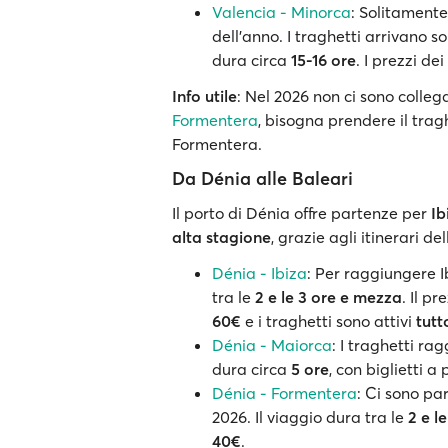
Valencia - Minorca
: Solitament
dell'anno. I traghetti arrivano s
dura circa
15-16 ore
. I prezzi de
Info utile
: Nel 2026 non ci sono colleg
Formentera
, bisogna prendere il trag
Formentera.
Da Dénia alle Baleari
Il porto di Dénia offre partenze per
Ib
alta stagione
, grazie agli itinerari 
Dénia - Ibiza
: Per raggiungere I
tra le
2 e le 3 ore e mezza
. Il p
60€
e i traghetti sono attivi
tutt
Dénia - Maiorca
: I traghetti r
dura circa
5 ore
, con biglietti a
Dénia - Formentera
: Ci sono pa
2026. Il viaggio dura tra le
2 e l
40€
.