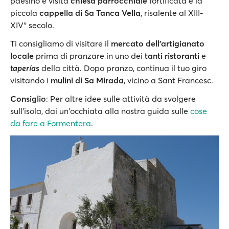
paesino e visita
chiesa parrocchiale
fortificata e la
piccola
cappella di Sa Tanca Vella
, risalente al XIII-
XIV° secolo.
Ti consigliamo di visitare il
mercato dell'artigianato
locale
prima di pranzare in uno dei
tanti ristoranti
e
taperías
della città. Dopo pranzo, continua il tuo giro
visitando i
mulini di Sa Mirada
, vicino a Sant Francesc.
Consiglio
: Per altre idee sulle attività da svolgere
sull'isola, dai un'occhiata alla nostra guida sulle
cose
da fare a Formentera
.