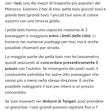
con i
taxi
, uno dei mezzi di trasporto più popolari del
Marocco. Esistono 2 tipi di taxi:
petits taxis
(piccoli taxi) e
grands taxis
(grandi taxi). I piccoli taxi sono di colore
azzurro con una striscia gialla.
I
petits taxis
hanno una capacità massima di 3
passeggeri e viaggiano
entro i limiti della città
. Li
troverai nei numerosi posteggi per taxi, ma è anche
possibile chiamarli per strada.
La maggior parte dei
petits taxis
non ha tassametro,
quindi assicurati di
concordare preventivamente il
prezzo
con l'autista. Se rimangono dei posti vuoti, il
conducente potrebbe far salire altri passeggeri che
vanno più o meno nella stessa direzione. È anche
possibile noleggiare il taxi per intero a un prezzo
concordato.
Se vuoi muoverti nei
dintorni
di Tangeri
, puoi prendere
un
grand taxi
. I taxi grandi possono ospitare fino a 7