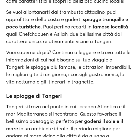
caffè caratteristici e scopri la deliziosa cucina locale!
Se vuoi allontanarti dal trambusto cittadino, puoi
approfittare della costa e goderti
spiagge tranquille e
poco turistiche
. Puoi perfino recarti in
famose località
quali Chefchaouen e Asilah, due bellissime città dal
carattere unico, relativamente vicine a Tangeri.
Vuoi saperne di più? Continua a leggere e trova tutte le
informazioni di cui hai bisogno sul tuo viaggio a
Tangeri: le spiagge più famose, le attrazioni imperdibili,
le migliori gite di un giorno, i consigli gastronomici, la
vita notturna e gli itinerari in traghetto.
Le spiagge di Tangeri
Tangeri si trova nel punto in cui l'oceano Atlantico e il
mar Mediterraneo si incontrano. Questo favorisce il
bellissimo paesaggio, perfetto per
godersi il sole e il
mare
in un ambiente ideale. Il periodo migliore per
andare al mare vicino alla città è da giugno a