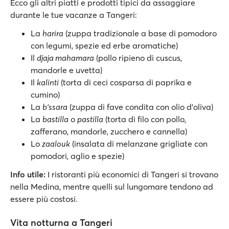
Ecco gli altri piatti e prodotti tipici da assaggiare
durante le tue vacanze a Tangeri:
La
harira
(zuppa tradizionale a base di pomodoro
con legumi, spezie ed erbe aromatiche)
Il
djaja mahamara
(pollo ripieno di cuscus,
mandorle e uvetta)
Il
kalinti
(torta di ceci cosparsa di paprika e
cumino)
La
b'ssara
(zuppa di fave condita con olio d'oliva)
La
bastilla
o
pastilla
(torta di filo con pollo,
zafferano, mandorle, zucchero e cannella)
Lo
zaalouk
(insalata di melanzane grigliate con
pomodori, aglio e spezie)
Info utile:
I ristoranti più economici di Tangeri si trovano
nella Medina, mentre quelli sul lungomare tendono ad
essere più costosi.
Vita notturna a Tangeri