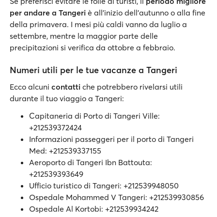
Se preferisci evitare le folle di turisti, il
periodo migliore
per andare a Tangeri
è all'inizio dell'autunno o alla fine
della primavera. I mesi più caldi vanno da luglio a
settembre, mentre la maggior parte delle
precipitazioni si verifica da ottobre a febbraio.
Numeri utili per le tue vacanze a Tangeri
Ecco alcuni
contatti
che potrebbero rivelarsi utili
durante il tuo viaggio a Tangeri:
Capitaneria di Porto di Tangeri Ville:
+212539372424
Informazioni passeggeri per il porto di Tangeri
Med: +212539337155
Aeroporto di Tangeri Ibn Battouta:
+212539393649
Ufficio turistico di Tangeri: +212539948050
Ospedale Mohammed V Tangeri: +212539930856
Ospedale Al Kortobi: +212539934242