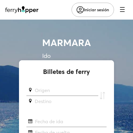
Iniciar sesión
MARMARA
Ido
Billetes de ferry
Origen
Destino
Fecha de ida
Fecha de vuelta