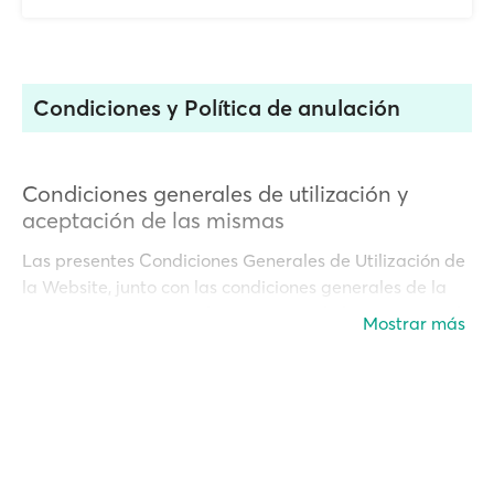
Condiciones y Política de anulación
Condiciones generales de utilización y
aceptación de las mismas
Las presentes Condiciones Generales de Utilización de
la Website, junto con las condiciones generales de la
contratación que rijan la prestación de los servicios, y/o
Mostrar más
las condiciones particulares que puedan establecerse,
tienen por finalidad regular tanto la puesta a
disposición de la información como las relaciones
comerciales que surjan entre Líneas Marítimas Romero
y los usuario de la Website. Tanto la navegación y/o
utilización de cualquiera de los servicios de la website,