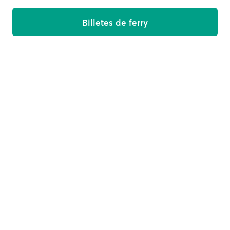
Billetes de ferry
Sube a bordo
Recibe ofertas, noticias y consejos para tu viaje en tu
bandeja de entrada
Correo electrónico
Suscríbete
This site is protected by reCAPTCHA and the Google
Privacy
Policy
and
Terms of Service
apply.