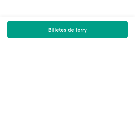
Billetes de ferry
Sube a bordo
Recibe ofertas, noticias y consejos para tu viaje en tu
bandeja de entrada
Correo electrónico
Suscríbete