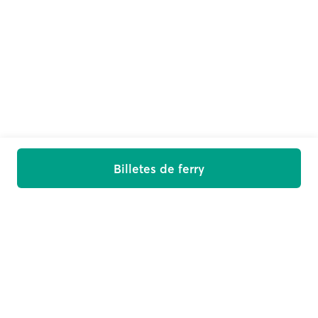
Billetes de ferry
Sube a bordo
Recibe ofertas, noticias y consejos para tu viaje en tu
bandeja de entrada