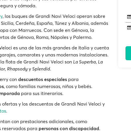
segura y cómoda.
ry
, los buques de Grandi Navi Veloci operan sobre
a Sicilia, Cerdeña, España, Túnez y Albania, además
uropa con Marruecos. Con sede en Génova, la
puertos de Génova, Roma, Nápoles y Palermo.
Veloci es una de las más grandes de Italia y cuenta
n garajes, camarotes y unas modernas instalaciones.
a flota de Grandi Navi Veloci son
La Superba
,
La
ior
,
Rhapsody
y
Splendid
.
ferry con
descuentos especiales
para
os
, como familias numerosas, niños y bebés.
temporada
para sus itinerarios.
 ofertas y los descuentos de Grandi Navi Veloci y
tos
.
ntan con prestaciones adicionales, como
s reservados para
personas con discapacidad
.