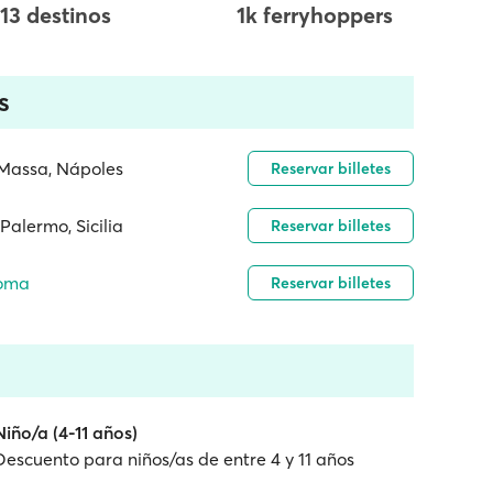
13 destinos
1k ferryhoppers
s
i Massa, Nápoles
Reservar billetes
Palermo, Sicilia
Reservar billetes
Roma
Reservar billetes
Niño/a (4-11 años)
Descuento para niños/as de entre 4 y 11 años