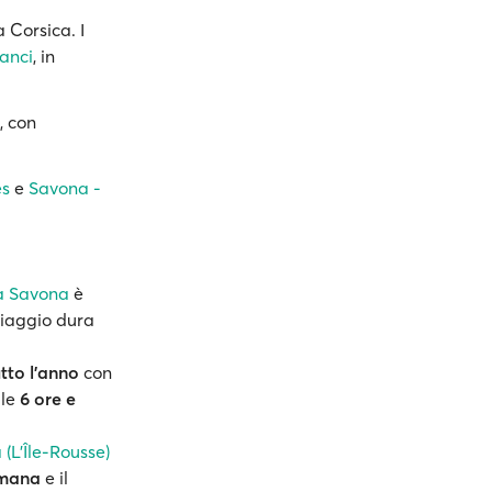
 Corsica. I
anci
, in
, con
es
e
Savona -
da Savona
è
 viaggio dura
utto l'anno
con
 le
6 ore e
 (L’Île-Rousse)
timana
e il