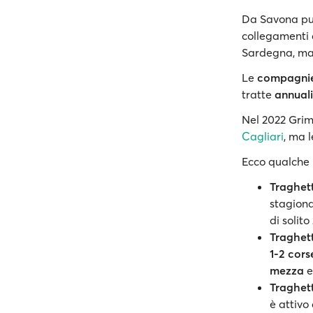
Da Savona puo
collegamenti 
Sardegna, m
Le
compagni
tratte
annuali
Nel 2022 Grim
Cagliari
, ma 
Ecco qualche i
Traghet
stagiona
di solito
Traghet
1-2 cors
mezza
e
Traghet
è attivo