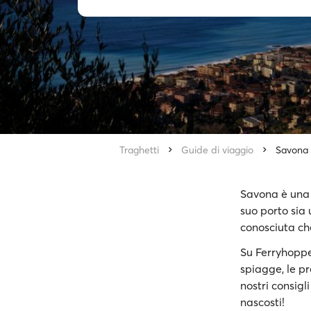
Traghetti
Guide di viaggio
Savona
Savona è una 
suo porto sia 
conosciuta che
Su Ferryhopper
spiagge, le pr
nostri consigli
nascosti!