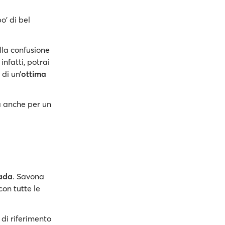
o' di bel
lla confusione
nfatti, potrai
 di un’
ottima
a anche per un
ada
. Savona
con tutte le
di riferimento