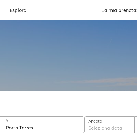
Esplora
La mia prenota
A
Andata
Seleziona data