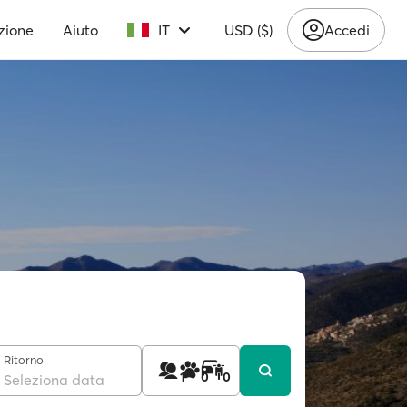
zione
Aiuto
IT
USD ($)
Accedi
Ritorno
1
0
0
Seleziona data