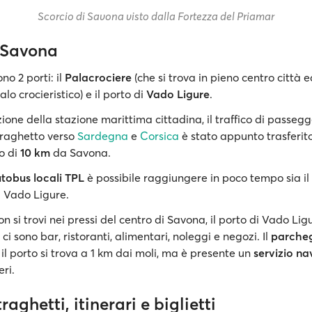
Scorcio di Savona visto dalla Fortezza del Priamar
i Savona
no 2 porti: il
Palacrociere
(che si trova in pieno centro città e
lo crocieristico) e il porto di
Vado Ligure
.
ione della stazione marittima cittadina, il traffico di passegg
traghetto verso
Sardegna
e
Corsica
è stato appunto trasferit
o di
10 km
da Savona.
tobus locali TPL
è possibile raggiungere in poco tempo sia il
di Vado Ligure.
 si trovi nei pressi del centro di Savona, il porto di Vado Lig
: ci sono bar, ristoranti, alimentari, noleggi e negozi. Il
parche
il porto si trova a 1 km dai moli, ma è presente un
servizio na
ri.
raghetti, itinerari e biglietti