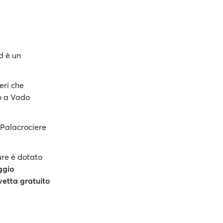
d è un
eri che
o a Vado
 Palacrociere
ure è dotato
ggio
vetta gratuito