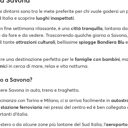
 a Savona
i dintorni sono tra le mete preferite per chi vuole godersi un p
Italia e scoprire
luoghi inaspettati
.
un fine settimana rilassante, è una
città tranquilla
, lontana da
e da fare e da vedere. Trascorrendo qualche giorno a Savona, i
di tante
attrazioni culturali
, bellissime
spiagge Bandiera Blu
e
tre una destinazione perfetta per le
famiglie con bambini
, m
mici
in cerca di mare, relax e vita notturna.
vo a Savona?
ere Savona in auto, treno e traghetto.
cinanza con Torino e Milano, ci si arriva facilmente in
autostr
a
stazione ferroviaria
nei pressi del centro ed è ben collegata 
tanti d'italia.
’estero o da alcune zone più lontane del Sud Italia, l'
aeroporto