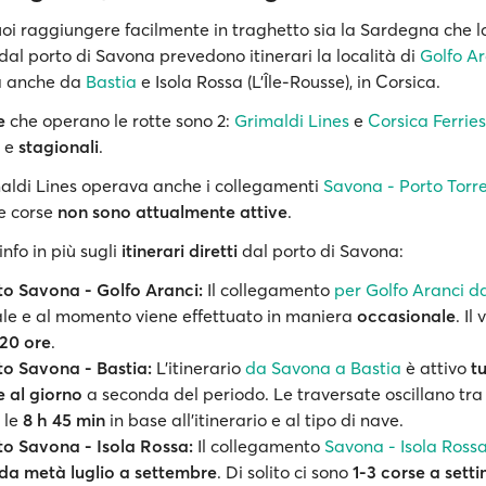
i raggiungere facilmente in traghetto sia la Sardegna che la
dal porto di Savona prevedono itinerari la località di
Golfo Ar
a anche da
Bastia
e Isola Rossa (L’Île-Rousse), in Corsica.
e
che operano le rotte sono 2:
Grimaldi Lines
e
Corsica Ferries
e
stagionali
.
aldi Lines operava anche i collegamenti
Savona - Porto Torr
le corse
non sono attualmente attive
.
nfo in più sugli
itinerari diretti
dal porto di Savona:
to Savona - Golfo Aranci:
Il collegamento
per Golfo Aranci 
le e al momento viene effettuato in maniera
occasionale
. Il
20 ore
.
to Savona - Bastia:
L'itinerario
da Savona a Bastia
è attivo
t
e al giorno
a seconda del periodo. Le traversate oscillano tra
 le
8 h 45 min
in base all’itinerario e al tipo di nave.
to Savona - Isola Rossa:
Il collegamento
Savona - Isola Rossa
da metà luglio a settembre
. Di solito ci sono
1-3 corse a set