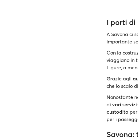
I porti d
A Savona ci so
importante sca
Con la costruz
viaggiano in 
Ligure, a men
Grazie agli
au
che lo scalo 
Nonostante non
di
vari servizi
custodito
per 
per i passegge
Savona: t