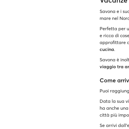
Vacanze
Savona e i suo
mare nel Nord 
Perfetta per 
e ricca di cos
approfittare 
cucina
.
Savona è inol
viaggio tra a
Come arri
Puoi raggiung
Data la sua vi
ha anche un
città più impor
Se arrivi dall