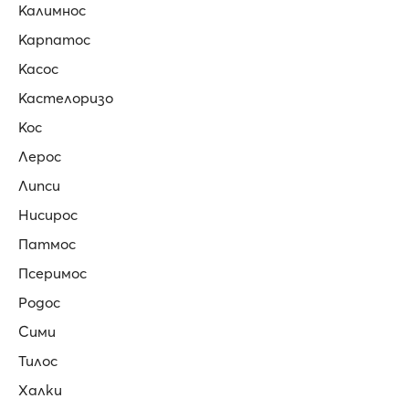
Калимнос
Карпатос
Касос
Кастелоризо
Кос
Лерос
Липси
Нисирос
Патмос
Псеримос
Родос
Сими
Тилос
Халки