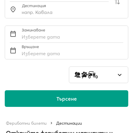
Дестинация
Заминаване
Изберете дата
Връщане
Изберете дата
1
0
0
Търсене
Фериботни билети
Дестинации
Открийте фериботни маршрути и