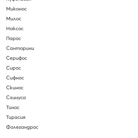
Миконос
Милос
Наксос
Парос
Санторини
Серифос
Сирос
Сифнос
Скинос
Схинуса
Тинос
Тирасия
Фолегандрос