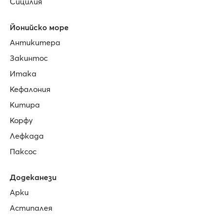
Сицилия
Йонийско море
Антикитера
Закинтос
Итака
Кефалония
Китира
Корфу
Лефкада
Паксос
Додеканези
Арки
Астипалея