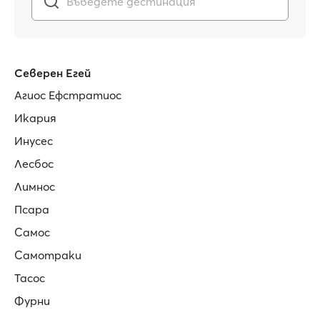
Северен Егей
Агиос Ефстратиос
Икария
Инусес
Лесбос
Лимнос
Псара
Самос
Самотраки
Тасос
Фурни