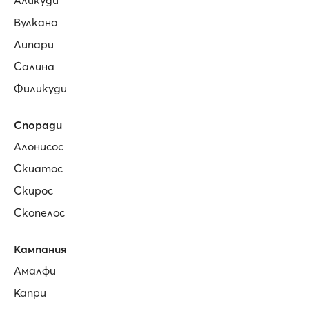
Аликуди
Вулкано
Липари
Салина
Филикуди
Споради
Алонисос
Скиатос
Скирос
Скопелос
Кампания
Амалфи
Капри