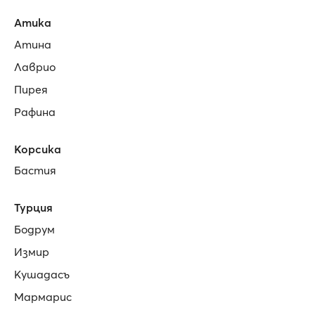
Атика
Атина
Лаврио
Пирея
Рафина
Корсика
Бастия
Турция
Бодрум
Измир
Кушадасъ
Мармарис