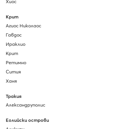
Хиос
Крит
Агиос Николаос
Гавдос
Ираклио
Крит
Ретимно
Сития
Ханя
Тракия
Александруполис
Еолийски острови