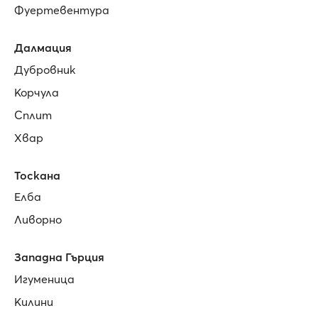
Фуертевентура
Далмация
Дубровник
Корчула
Сплит
Хвар
Тоскана
Елба
Ливорно
Западна Гърция
Игуменица
Килини