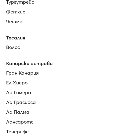
Тургутрейс
Фетхие
Чешме
Тесалия
Волос
Канарски острови
Гран Канария
Ел Хиеро
Ла Гомера
Ла Грасиоса
Ла Палма
Лансароте
Тенерифе