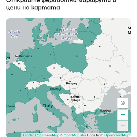
цени на картата
Leaflet
|
OpenFreeMap
© OpenMapTiles
Data from
OpenStreetMap