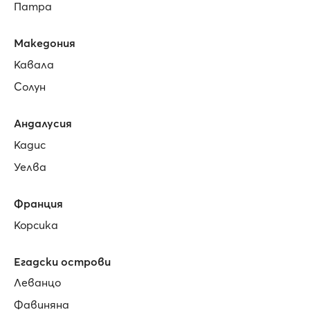
Патра
Македония
Кавала
Солун
Андалусия
Кадис
Уелва
Франция
Корсика
Егадски острови
Леванцо
Фавиняна