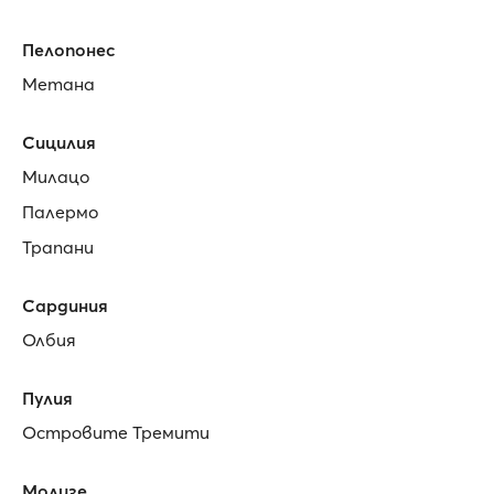
Пелопонес
Метана
Сицилия
Милацо
Палермо
Трапани
Сардиния
Олбия
Пулия
Островите Тремити
Молизе