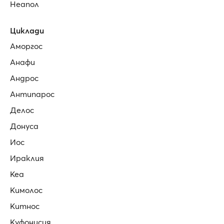
Неапол
Циклади
Аморгос
Анафи
Андрос
Антипарос
Делос
Донуса
Иос
Ираклия
Кеа
Кимолос
Китнос
Куфонисия