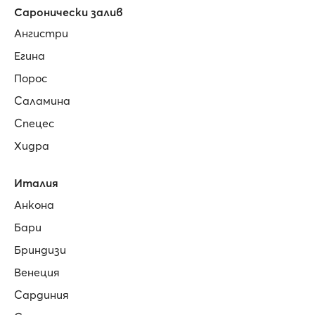
Саронически залив
Ангистри
Егина
Порос
Саламина
Спецес
Хидра
Италия
Анкона
Бари
Бриндизи
Венеция
Сардиния