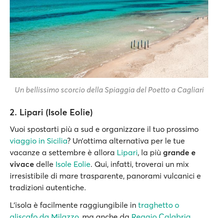
Un bellissimo scorcio della Spiaggia del Poetto a Cagliari
2. Lipari (Isole Eolie)
Vuoi spostarti più a sud e organizzare il tuo prossimo
viaggio in Sicilia
? Un’ottima alternativa per le tue
vacanze a settembre è allora
Lipari
, la più
grande e
vivace
delle
Isole Eolie
. Qui, infatti, troverai un mix
irresistibile di mare trasparente, panorami vulcanici e
tradizioni autentiche.
L’isola è facilmente raggiungibile in
traghetto o
aliscafo da Milazzo
, ma anche da
Reggio Calabria
,