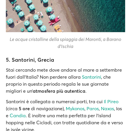
Le acque cristalline della spiaggia dei Maronti, a Barano
d'Ischia
5. Santorini, Grecia
Stai cercando mete dove andare al mare a settembre
fuori dall’Italia? Non perdere allora
Santorini
, che
proprio in questo periodo regala le sue giornate
migliori e un’
atmosfera più autentica
.
Santorini è collegata a numerosi porti, tra cui
Il Pireo
(circa
5 ore
di navigazione),
Mykonos
,
Paros
,
Naxos
, Ios
e
Candia
. È inoltre una meta perfetta per l’island
hopping nelle Cicladi, con tratte quotidiane da e verso
le isole vicine.